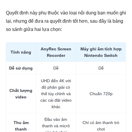
Quyết định này phụ thuộc vào loại nội dung bạn muốn ghi
Bước 1.
lại, nhưng để đưa ra quyết định tốt hơn, sau đây là bảng
so sánh giữa hai lựa chọn:
AnyRec Screen
Máy ghi âm tích hợp
Tính năng
Recorder
Nintendo Switch
Dễ sử dụng
Dễ
Dễ
UHD đến 4K với
Bước 2.
độ phân giải có
Chất lượng
thể tùy chỉnh và
Chuẩn 720p
video
các cài đặt video
khác
Đầu vào âm
Thu âm
Chỉ có âm thanh trò
thanh và micrô
thanh
chơi