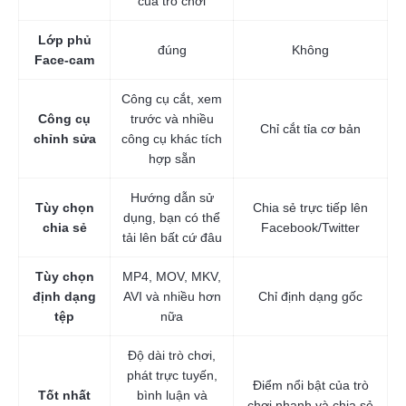
của trò chơi
Lớp phủ
đúng
Không
Face-cam
Công cụ cắt, xem
Công cụ
trước và nhiều
Chỉ cắt tỉa cơ bản
chỉnh sửa
công cụ khác tích
hợp sẵn
Hướng dẫn sử
Tùy chọn
Chia sẻ trực tiếp lên
dụng, bạn có thể
chia sẻ
Facebook/Twitter
tải lên bất cứ đâu
Tùy chọn
MP4, MOV, MKV,
định dạng
AVI và nhiều hơn
Chỉ định dạng gốc
tệp
nữa
Độ dài trò chơi,
phát trực tuyến,
Điểm nổi bật của trò
Tốt nhất
bình luận và
chơi nhanh và chia sẻ