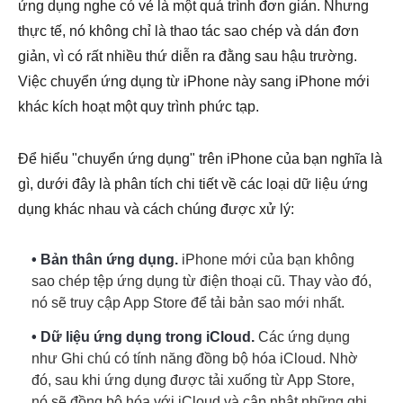
ứng dụng nghe có vẻ là một quá trình đơn giản. Nhưng
thực tế, nó không chỉ là thao tác sao chép và dán đơn
giản, vì có rất nhiều thứ diễn ra đằng sau hậu trường.
Việc chuyển ứng dụng từ iPhone này sang iPhone mới
khác kích hoạt một quy trình phức tạp.
Để hiểu "chuyển ứng dụng" trên iPhone của bạn nghĩa là
gì, dưới đây là phân tích chi tiết về các loại dữ liệu ứng
dụng khác nhau và cách chúng được xử lý:
• Bản thân ứng dụng.
iPhone mới của bạn không
sao chép tệp ứng dụng từ điện thoại cũ. Thay vào đó,
nó sẽ truy cập App Store để tải bản sao mới nhất.
• Dữ liệu ứng dụng trong iCloud.
Các ứng dụng
như Ghi chú có tính năng đồng bộ hóa iCloud. Nhờ
đó, sau khi ứng dụng được tải xuống từ App Store,
nó sẽ đồng bộ hóa với iCloud và cập nhật những ghi