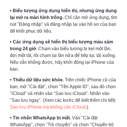
• Biểu tượng ứng dụng hiển thị, nhưng ứng dụng
lại mở ra màn hình trống.
Chỉ cần mở ứng dụng, tìm
nút "Đăng nhập" và đăng nhập lại vào hồ sơ của bạn
để khôi phục dữ liệu.
• Các ứng dụng sẽ hiển thị biểu tượng màu xám
trong 24 giờ.
Chạm vào biểu tượng bị kẹt một lần,
đợi một lát, rồi chạm lại lần nữa để tiếp tục tải xuống.
Nếu vẫn không được, hãy khởi động lại iPhone của
bạn.
• Thiếu dữ liệu sức khỏe.
Trên chiếc iPhone cũ của
bạn, mở "Cài đặt", chọn "Tên Apple ID", sau đó chọn
"iCloud" và nhấn vào "Sao lưu iCloud". Nhấn vào
"Sao lưu ngay". (Xem các bước để biết thêm chi tiết)
Bước 2.
Sao lưu iPhone mà không cần iCloud
.)
• Tin nhắn WhatsApp bị mất.
Vào "Cài đặt
WhatsApp", chọn "Trò chuyện" và chọn "Chuyển trò