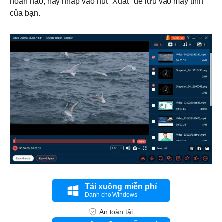
hoàn hảo, hãy nhấp vào nút "Xuất" để lưu vào máy tính
của bạn.
Bước 3.
Tải xuống miễn phí
Dành cho Windows
An toàn tải