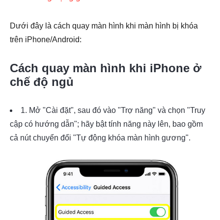
Dưới đây là cách quay màn hình khi màn hình bị khóa
trên iPhone/Android:
Cách quay màn hình khi iPhone ở
Bước 3.
chế độ ngủ
1. Mở "Cài đặt", sau đó vào "Trợ năng" và chọn "Truy
cập có hướng dẫn"; hãy bật tính năng này lên, bao gồm
cả nút chuyển đổi "Tự động khóa màn hình gương".