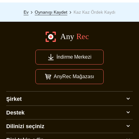
Ev
Oynanışı Kaydet
Kaz Kaz Ördek Kaydı
İndirme Merkezi
AnyRec Mağazası
Şirket
Destek
Dilinizi seçiniz