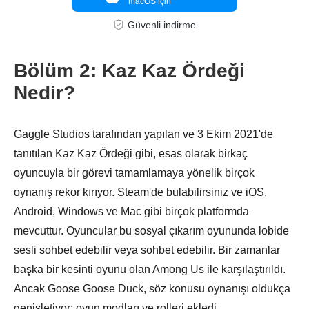
macOS için
Güvenli indirme
Bölüm 2: Kaz Kaz Ördeği
Nedir?
Adım 5.
Gaggle Studios tarafından yapılan ve 3 Ekim 2021'de
tanıtılan Kaz Kaz Ördeği gibi, esas olarak birkaç
oyuncuyla bir görevi tamamlamaya yönelik birçok
oynanış rekor kırıyor. Steam'de bulabilirsiniz ve iOS,
Android, Windows ve Mac gibi birçok platformda
mevcuttur. Oyuncular bu sosyal çıkarım oyununda lobide
sesli sohbet edebilir veya sohbet edebilir. Bir zamanlar
başka bir kesinti oyunu olan Among Us ile karşılaştırıldı.
Ancak Goose Goose Duck, söz konusu oynanışı oldukça
genişletiyor; oyun modları ve rolleri ekledi.