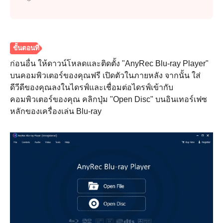
ก่อนอื่น ให้ดาวน์โหลดและติดตั้ง "AnyRec Blu-ray Player"
บนคอมพิวเตอร์ของคุณฟรี เปิดตัวในภายหลัง จากนั้น ใส่
ดีวีดีของคุณลงในไดรฟ์และเชื่อมต่อไดรฟ์เข้ากับ
คอมพิวเตอร์ของคุณ คลิกปุ่ม "Open Disc" บนอินเทอร์เฟซ
หลักของเครื่องเล่น Blu-ray