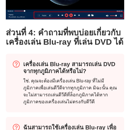
ส่วนที่ 4: คำถามที่พบบ่อยเกี่ยวกับ
เครื่องเล่น Blu-ray ที่เล่น DVD ได้
เครื่องเล่น Blu-ray สามารถเล่น DVD
จากทุกภูมิภาคได้หรือไม่?
ใช่. คุณจะต้องมีเครื่องเล่น Blu-ray ที่ไม่มี
ภูมิภาคเพื่อเล่นดีวีดีจากทุกภูมิภาค มิฉะนั้น คุณ
จะไม่สามารถเล่นดีวีดีที่ล็อกภูมิภาคได้หาก
ภูมิภาคของเครื่องเล่นไม่ตรงกับดีวีดี
ขั้นตอนที่
2.
ฉันสามารถใช้เครื่องเล่น Blu-ray เพื่อ