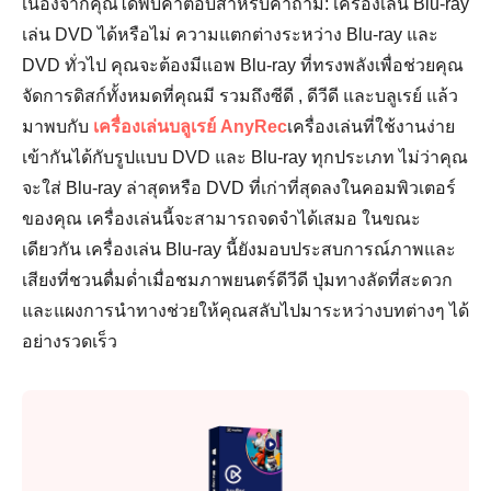
เนื่องจากคุณได้พบคำตอบสำหรับคำถาม: เครื่องเล่น Blu-ray
เล่น DVD ได้หรือไม่ ความแตกต่างระหว่าง Blu-ray และ
DVD ทั่วไป คุณจะต้องมีแอพ Blu-ray ที่ทรงพลังเพื่อช่วยคุณ
จัดการดิสก์ทั้งหมดที่คุณมี รวมถึงซีดี , ดีวีดี และบลูเรย์ แล้ว
มาพบกับ
เครื่องเล่นบลูเรย์ AnyRec
เครื่องเล่นที่ใช้งานง่าย
เข้ากันได้กับรูปแบบ DVD และ Blu-ray ทุกประเภท ไม่ว่าคุณ
จะใส่ Blu-ray ล่าสุดหรือ DVD ที่เก่าที่สุดลงในคอมพิวเตอร์
ของคุณ เครื่องเล่นนี้จะสามารถจดจำได้เสมอ ในขณะ
เดียวกัน เครื่องเล่น Blu-ray นี้ยังมอบประสบการณ์ภาพและ
เสียงที่ชวนดื่มด่ำเมื่อชมภาพยนตร์ดีวีดี ปุ่มทางลัดที่สะดวก
และแผงการนำทางช่วยให้คุณสลับไปมาระหว่างบทต่างๆ ได้
อย่างรวดเร็ว