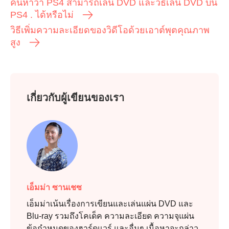
ค้นหาว่า PS4 สามารถเล่น DVD และวิธีเล่น DVD บน
PS4 . ได้หรือไม่
วิธีเพิ่มความละเอียดของวิดีโอด้วยเอาต์พุตคุณภาพ
สูง
เกี่ยวกับผู้เขียนของเรา
เอ็มม่า ซานเชซ
เอ็มม่าเน้นเรื่องการเขียนและเล่นแผ่น DVD และ
Blu-ray รวมถึงโคเด็ค ความละเอียด ความจุแผ่น
ข้อกำหนดของฮาร์ดแวร์ และอื่นๆ เนื้อหาจะกล่าว