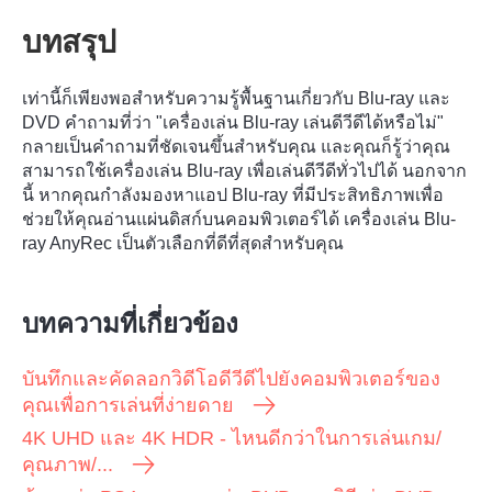
บทสรุป
เท่านี้ก็เพียงพอสำหรับความรู้พื้นฐานเกี่ยวกับ Blu-ray และ
DVD คำถามที่ว่า "เครื่องเล่น Blu-ray เล่นดีวีดีได้หรือไม่"
กลายเป็นคำถามที่ชัดเจนขึ้นสำหรับคุณ และคุณก็รู้ว่าคุณ
สามารถใช้เครื่องเล่น Blu-ray เพื่อเล่นดีวีดีทั่วไปได้ นอกจาก
นี้ หากคุณกำลังมองหาแอป Blu-ray ที่มีประสิทธิภาพเพื่อ
ช่วยให้คุณอ่านแผ่นดิสก์บนคอมพิวเตอร์ได้ เครื่องเล่น Blu-
ray AnyRec เป็นตัวเลือกที่ดีที่สุดสำหรับคุณ
บทความที่เกี่ยวข้อง
บันทึกและคัดลอกวิดีโอดีวีดีไปยังคอมพิวเตอร์ของ
คุณเพื่อการเล่นที่ง่ายดาย
4K UHD และ 4K HDR - ไหนดีกว่าในการเล่นเกม/
คุณภาพ/...