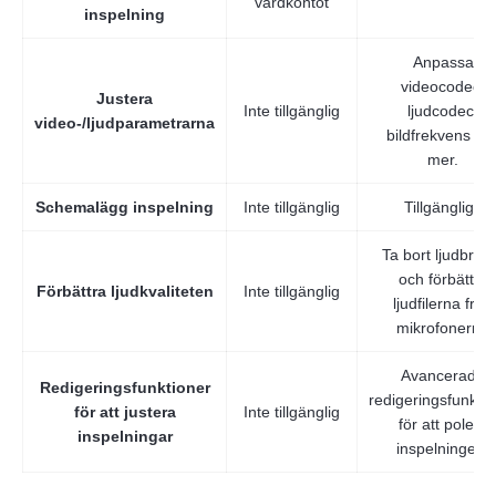
värdkontot
inspelning
Anpassa
videocodec,
Justera
Inte tillgänglig
ljudcodec,
video-/ljudparametrarna
bildfrekvens oc
mer.
Schemalägg inspelning
Inte tillgänglig
Tillgängliga
Ta bort ljudbrus
och förbättra
Förbättra ljudkvaliteten
Inte tillgänglig
ljudfilerna från
mikrofonerna
Avancerade
Redigeringsfunktioner
redigeringsfunktio
Steg 1.
för att justera
Inte tillgänglig
för att polera
inspelningar
inspelningen.