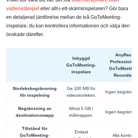
Steg 1.
vattenstämpel
eller allt-i-ett-skärminspelaren? Gör bara
en detaljerad jämförelse mellan de två GoToMeeting-
inspelare, du kan kontrollera informationen och välja den
önskade därefter.
Steg 2.
AnyRec
Inbyggd
Professional
GoToMeeting-
GoToMeeting
inspelare
Recorder
Storleksbegränsning
Ge 100 MB för
Steg 3.
Ingen begränsni
för inspelning
videostorleken.
Begränsning av
Minst 5 GB i
Ingen begränsni
destinationsmapp
målmappen.
Tillstånd för
Endast
GoToMeeting-
Alla konton