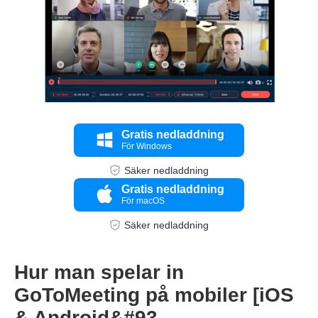
Steg 3.
Gratis nedladdning
För Windows
Säker nedladdning
Gratis nedladdning
För macOS
Säker nedladdning
Hur man spelar in
GoToMeeting på mobiler [iOS
& Android&#93