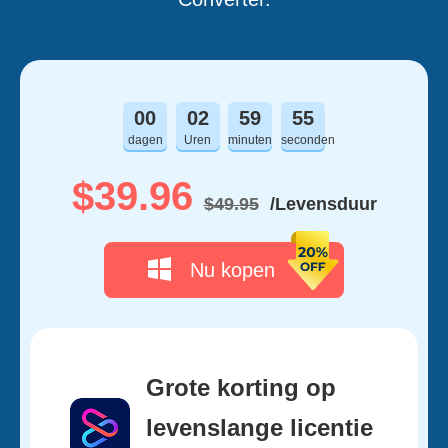
00
02
59
55
dagen
Uren
minuten
seconden
$39.96
$49.95
/Levensduur
Nu kopen
Grote korting op
levenslange licentie