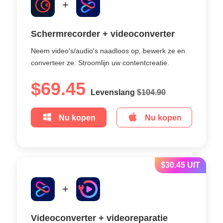
+
Schermrecorder + videoconverter
Neem video's/audio's naadloos op, bewerk ze en
converteer ze. Stroomlijn uw contentcreatie.
$69.45
Levenslang
$104.90
Nu kopen
Nu kopen
$30.45 UIT
+
Videoconverter + videoreparatie