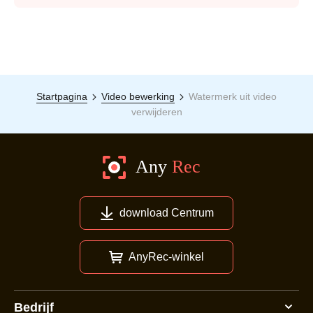
Startpagina
Video bewerking
Watermerk uit video
verwijderen
download Centrum
AnyRec-winkel
Bedrijf