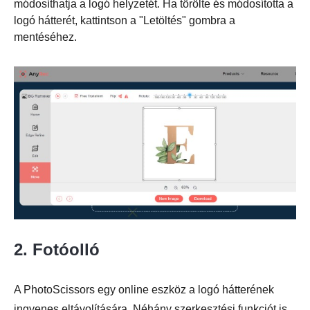
módosíthatja a logó helyzetét. Ha törölte és módosította a
logó hátterét, kattintson a "Letöltés" gombra a
mentéséhez.
2. Fotóolló
A PhotoScissors egy online eszköz a logó hátterének
ingyenes eltávolítására. Néhány szerkesztési funkciót is