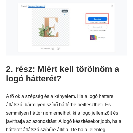
2. rész: Miért kell törölnöm a
logó hátterét?
A fő ok a szépség és a kényelem. Ha a logó háttere
átlátszó, bármilyen színű háttérbe beillesztheti. És
semmilyen háttér nem emelheti ki a logó jellemzőit és
javíthatja az azonosítást. A logó készítésekor jobb, ha a
2. lépés.
hátteret átlátszó színűre állítja. De ha a jelenlegi