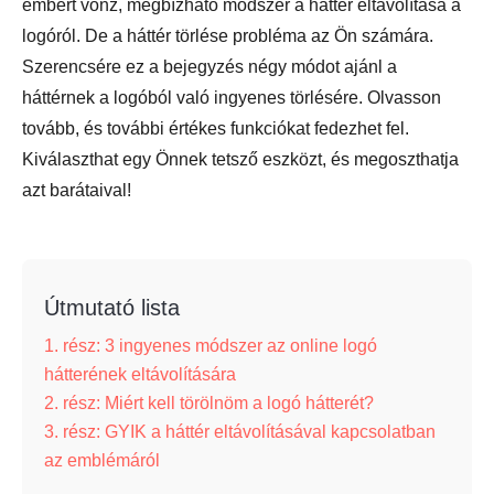
embert vonz, megbízható módszer a háttér eltávolítása a
logóról. De a háttér törlése probléma az Ön számára.
Szerencsére ez a bejegyzés négy módot ajánl a
háttérnek a logóból való ingyenes törlésére. Olvasson
tovább, és további értékes funkciókat fedezhet fel.
Kiválaszthat egy Önnek tetsző eszközt, és megoszthatja
azt barátaival!
Útmutató lista
1. rész: 3 ingyenes módszer az online logó
hátterének eltávolítására
2. rész: Miért kell törölnöm a logó hátterét?
3. rész: GYIK a háttér eltávolításával kapcsolatban
az emblémáról