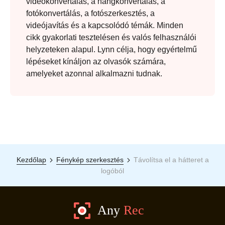
videókonvertálás, a hangkonvertálás, a
fotókonvertálás, a fotószerkesztés, a
videójavítás és a kapcsolódó témák. Minden
cikk gyakorlati tesztelésen és valós felhasználói
helyzeteken alapul. Lynn célja, hogy egyértelmű
lépéseket kínáljon az olvasók számára,
amelyeket azonnal alkalmazni tudnak.
Kezdőlap
Fénykép szerkesztés
Távolítsa el a hátteret a
logóból