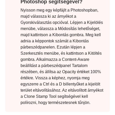
Photoshop segítségével?
Nyisson meg egy képfájlt a Photoshopban,
majd válassza ki az árnyékot a
Gyorskiválasztás opcióval. Lépjen a Kijelölés
menübe, válassza a Módosítás lehetőséget,
majd kattintson a Kibontás gombra. Meg kell
adnia a képpontok számát a Kibontás
párbeszédpanelen. Ezután lépjen a
Szerkesztés menübe, és kattintson a Kitöltés
gombra. Alkalmazza a Content-Aware
beállítást a párbeszédpanel Tartalom
részében, és állítsa az Opacity értéket 100%
3. lépés
értékre. Vissza a képhez, nyomja meg
egyszerre a Ctrl és a D billentyűket a kijelölt
terület eltávolításához. Az eltávolított árnyékot
a Clone Stamp Tool segítségével kell
polírozni, hogy természetesnek tűnjön.