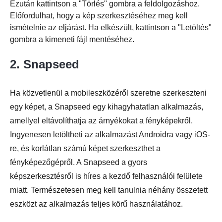
Ezután kattintson a "Törlés" gombra a feldolgozáshoz.
Előfordulhat, hogy a kép szerkesztéséhez meg kell
ismételnie az eljárást. Ha elkészült, kattintson a "Letöltés"
gombra a kimeneti fájl mentéséhez.
2. Snapseed
Ha közvetlenül a mobileszközéről szeretne szerkeszteni
egy képet, a Snapseed egy kihagyhatatlan alkalmazás,
amellyel eltávolíthatja az árnyékokat a fényképekről.
Ingyenesen letöltheti az alkalmazást Androidra vagy iOS-
re, és korlátlan számú képet szerkeszthet a
fényképezőgépről. A Snapseed a gyors
2. lépés.
képszerkesztésről is híres a kezdő felhasználói felülete
miatt. Természetesen meg kell tanulnia néhány összetett
eszközt az alkalmazás teljes körű használatához.