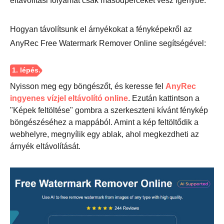
eltávolítási folyamat csak másodperceket vesz igénybe.
Hogyan távolítsunk el árnyékokat a fényképekről az
AnyRec Free Watermark Remover Online segítségével:
Nyisson meg egy böngészőt, és keresse fel
AnyRec
ingyenes vízjel eltávolító online
. Ezután kattintson a
"Képek feltöltése" gombra a szerkeszteni kívánt fénykép
böngészéséhez a mappából. Amint a kép feltöltődik a
webhelyre, megnyílik egy ablak, ahol megkezdheti az
árnyék eltávolítását.