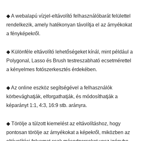
◆ A webalapú vízjel-eltávolító felhasználóbarát felülettel
rendelkezik, amely hatékonyan távolítja el az árnyékokat
a fényképekről.
◆ Különféle eltávolító lehetőségeket kínál, mint például a
Polygonal, Lasso és Brush testreszabható ecsetmérettel
a kényelmes fotószerkesztés érdekében.
◆ Az online eszköz segítségével a felhasználók
körbevághatják, elforgathatják, és módosíthatják a
képarányt 1:1, 4:3, 16:9 stb. arányra.
◆ Törölje a túlzott kiemelést az eltávolításhoz, hogy
pontosan törölje az árnyékokat a képekről, miközben az