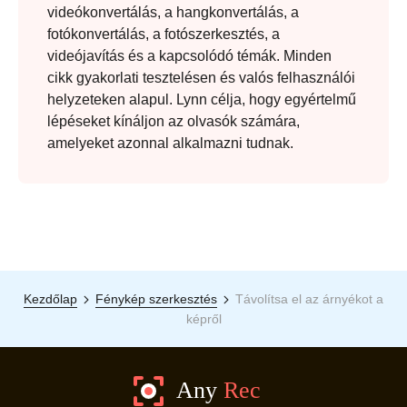
videókonvertálás, a hangkonvertálás, a
fotókonvertálás, a fotószerkesztés, a
videójavítás és a kapcsolódó témák. Minden
cikk gyakorlati tesztelésen és valós felhasználói
helyzeteken alapul. Lynn célja, hogy egyértelmű
lépéseket kínáljon az olvasók számára,
amelyeket azonnal alkalmazni tudnak.
Kezdőlap
Fénykép szerkesztés
Távolítsa el az árnyékot a
képről