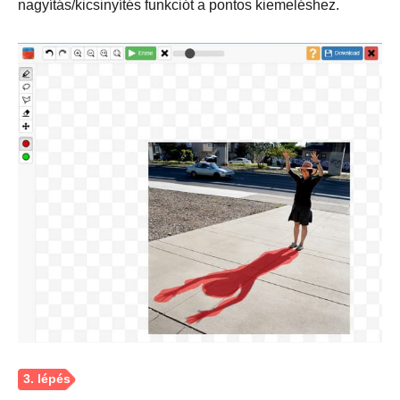
nagyítás/kicsinyítés funkciót a pontos kiemeléshez.
1. lépés.