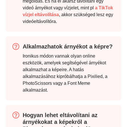
megoldás. És ha el akarsz távolítani egy
videó árnyékot vagy vízjelet, mint pl
a TikTok
1. lépés.
vízjel eltávolítása
, akkor szükséged lesz egy
videóeltávolítóra.
Alkalmazhatok árnyékot a képre?
Ironikus módon vannak olyan online
eszközök, amelyek segítségével árnyékot
alkalmazhat a képeire. A hatás
2. lépés.
alkalmazásához kipróbálhatja a Pixilied, a
PhotoScissors vagy a Font Meme
alkalmazást.
Hogyan lehet eltávolítani az
árnyékokat a képekről a