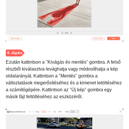
Ezután kattintson a "Kivágás és mentés" gombra. A felső
részből kiválasztva levághatja vagy módosíthatja a kép
3. lépés
oldalarányát. Kattintson a "Mentés" gombra a
változtatások megerősítéséhez és a kimenet letöltéséhez
a számítógépére. Kattintson az "Új kép" gombra egy
másik fájl feltöltéséhez az eszközéről.