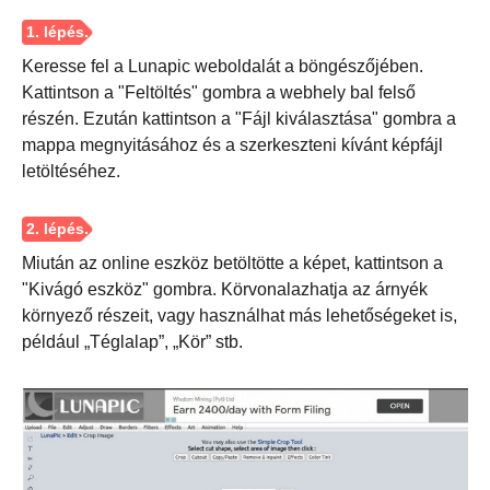
Keresse fel a Lunapic weboldalát a böngészőjében.
2. lépés.
Kattintson a "Feltöltés" gombra a webhely bal felső
részén. Ezután kattintson a "Fájl kiválasztása" gombra a
mappa megnyitásához és a szerkeszteni kívánt képfájl
letöltéséhez.
Miután az online eszköz betöltötte a képet, kattintson a
"Kivágó eszköz" gombra. Körvonalazhatja az árnyék
környező részeit, vagy használhat más lehetőségeket is,
például „Téglalap”, „Kör” stb.