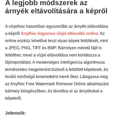
A legjobb módszerek az
árnyék eltávolítására a képről
A vízjelhez hasonlóan egyszerűbb az árnyék eltávolítása
a képről
AnyRec ingyenes vízjel eltávolító online
. Az
online eszköz lehetővé teszi olyan képek feltöltését, mint
a JPEG, PNG, TIFF és BMP. Bármilyen méretű fájlt is
feltölthet, mivel a vízjel eltávolítása nem korlátozza a
fájlimportálást. A mesterséges intelligencia algoritmusa
természetes megjelenést biztosít a feltöltött képeknek, és
kiváló minőségű kimenetként menti őket. Látogassa meg
az AnyRec Free Watermark Remover Online alkalmazást
bármely böngészőben, és távolítsa el az árnyékokat a
képekről.
Jellemzők: