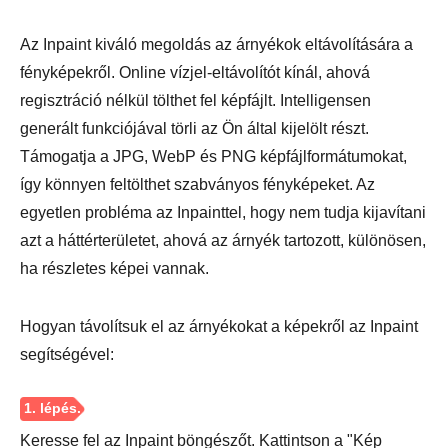
Az Inpaint kiváló megoldás az árnyékok eltávolítására a
fényképekről. Online vízjel-eltávolítót kínál, ahová
regisztráció nélkül tölthet fel képfájlt. Intelligensen
generált funkciójával törli az Ön által kijelölt részt.
Támogatja a JPG, WebP és PNG képfájlformátumokat,
így könnyen feltölthet szabványos fényképeket. Az
egyetlen probléma az Inpainttel, hogy nem tudja kijavítani
azt a háttérterületet, ahová az árnyék tartozott, különösen,
ha részletes képei vannak.
Hogyan távolítsuk el az árnyékokat a képekről az Inpaint
segítségével:
Keresse fel az Inpaint böngészőt. Kattintson a "Kép