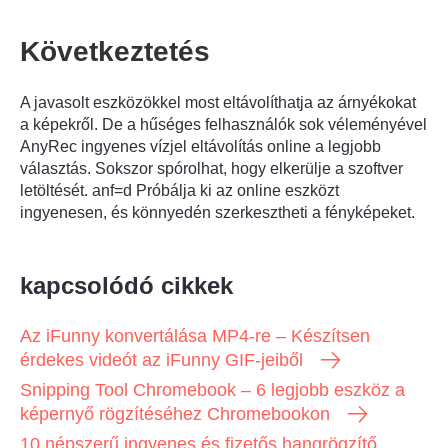
Következtetés
A javasolt eszközökkel most eltávolíthatja az árnyékokat
a képekről. De a hűséges felhasználók sok véleményével
AnyRec ingyenes vízjel eltávolítás online
a legjobb
választás. Sokszor spórolhat, hogy elkerülje a szoftver
letöltését. anf=d Próbálja ki az online eszközt
ingyenesen, és könnyedén szerkesztheti a fényképeket.
kapcsolódó cikkek
Az iFunny konvertálása MP4-re – Készítsen
érdekes videót az iFunny GIF-jeiből
Snipping Tool Chromebook – 6 legjobb eszköz a
képernyő rögzítéséhez Chromebookon
10 népszerű ingyenes és fizetős hangrögzítő