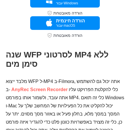
עבור Windows
הורדה מאובטחת
הורדה חינמית
עבור macOS
הורדה מאובטחת
שנה WFP לסרטוני MP4 ללא
סימן מים
מלבד ייצוא WFP ל-MP4 ב-Filmora, אתה יכול גם להשתמש
כלי להקלטת הפרויקט עליו
AnyRec Screen Recorder
ב-
אתה עובד, ולשמור אותו בפורמט MP4. כלי זה תואם Windows
ו-Mac יכול להקליט את כל הפעילויות של המחשב שלך על
המסך במסך מלא, בחלון פעיל או באזור מסך מסוים. יתר על
כן, כלי זה מצויד באפשרויות כוונון פלט כדי להגדיר איזה פורמט