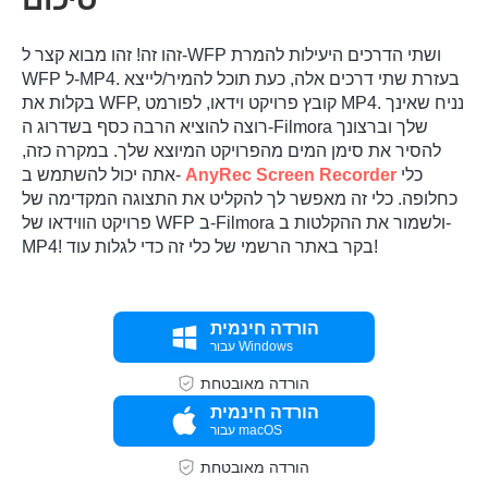
זהו זה! זהו מבוא קצר ל-WFP ושתי הדרכים היעילות להמרת
WFP ל-MP4. בעזרת שתי דרכים אלה, כעת תוכל להמיר/לייצא
בקלות את WFP, קובץ פרויקט וידאו, לפורמט MP4. נניח שאינך
רוצה להוציא הרבה כסף בשדרוג ה-Filmora שלך וברצונך
להסיר את סימן המים מהפרויקט המיוצא שלך. במקרה כזה,
כלי
AnyRec Screen Recorder
אתה יכול להשתמש ב-
כחלופה. כלי זה מאפשר לך להקליט את התצוגה המקדימה של
פרויקט הווידאו של WFP ב-Filmora ולשמור את ההקלטות ב-
MP4! בקר באתר הרשמי של כלי זה כדי לגלות עוד!
הורדה חינמית
עבור Windows
הורדה מאובטחת
הורדה חינמית
עבור macOS
הורדה מאובטחת