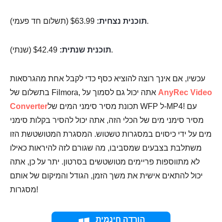
$63.99 (תשלום חד פעמי).
תוכנית נצחית:
$42.49 (שנתי).
תוכנית שנתית:
שלב 3.
עכשיו, אם אינך רוצה להוציא כסף כדי לקבל אחת מהגרסאות
AnyRec Video
בתשלום של Filmora, אתה יכול גם לסמוך על
תכונת מסיר סימני המים של WFP ל-MP4! עם
Converter
מסיר סימני מים של הכלי הזה, אתה יכול להסיר בקלות סימני
מים על ידי כיסוים במסגרות טשטוש. המסגרת המטושטשת הזו
משתלבת בצבעים שמסביבו, מה שגורם לזה להיראות כאילו
לא מתווספות פריימים מטושטשים בסרטון. יתר על כן, אתה
יכול להתאים אישית את משך הזמן, הגודל והמיקום של אותם
מסגרות!
הורדה חינמית