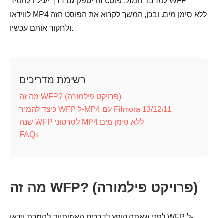
למרבה המזל, פוסט זה יספק גם דרך יעילה להמיר WFP
לווידאו MP4 ללא סימן מים. ובכן, המשך לקרוא את הפוסט הזה
ולחקור אותם עכשיו.
רשימת מדריכים
מה זה WFP? (פרויקט פילמורה)
כיצד להמיר WFP ל-MP4 עם Filmora 13/12/11
שנה WFP לסרטוני MP4 ללא סימן מים
FAQs
מה זה WFP? (פרויקט פילמורה)
לפני שאתה קופץ לדרכים האמיתיות להמרת וידאו WFP ל-