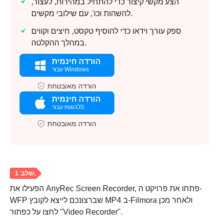
הצע מקשי קיצור כדי להתחיל במהירות, לעצור,
להשהות וכו', עם שילובי מקשים.
ספק עורך וידאו כדי להוסיף טקסט, חיצים וקווים
במהלך ההקלטה.
הורדה חינמית
עבור Windows
הורדה מאובטחת
הורדה חינמית
עבור macOS
הורדה מאובטחת
הפעילו את AnyRec Screen Recorder, פתחו את פרויקט ה-
WFP שברצונכם לייצא לקובץ MP4 ב-Filmora ולאחר מכן
לחצו על כפתור "Video Recorder".