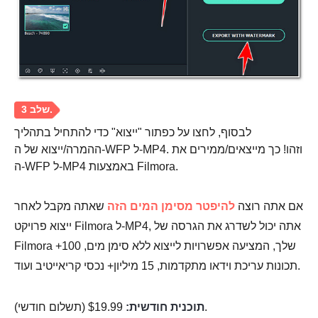
שלב 2.
לבסוף, לחצו על כפתור "ייצוא" כדי להתחיל בתהליך
ההמרה/ייצוא של ה-WFP ל-MP4. וזהו! כך מייצאים/ממירים את
ה-WFP ל-MP4 באמצעות Filmora.
אם אתה רוצה
להיפטר מסימן המים הזה
שאתה מקבל לאחר
ייצוא פרויקט Filmora ל-MP4, אתה יכול לשדרג את הגרסה של
Filmora שלך, המציעה אפשרויות לייצוא ללא סימן מים, 100+
תכונות עריכת וידאו מתקדמות, 15 מיליון+ נכסי קריאייטיב ועוד.
$19.99 (תשלום חודשי).
תוכנית חודשית: