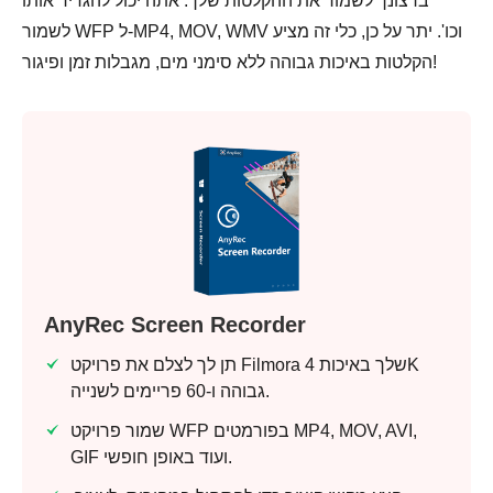
ברצונך לשמור את ההקלטות שלך. אתה יכול להגדיר אותו
לשמור WFP ל-MP4, MOV, WMV וכו'. יתר על כן, כלי זה מציע
הקלטות באיכות גבוהה ללא סימני מים, מגבלות זמן ופיגור!
AnyRec Screen Recorder
תן לך לצלם את פרויקט Filmora שלך באיכות 4K
גבוהה ו-60 פריימים לשנייה.
שמור פרויקט WFP בפורמטים MP4, MOV, AVI,
GIF ועוד באופן חופשי.