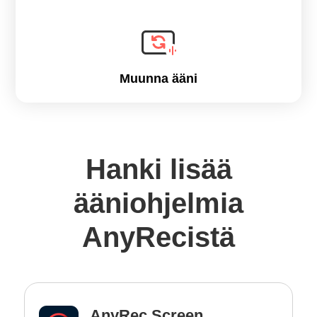
Muunna ääni
Hanki lisää
ääniohjelmia
AnyRecistä
AnyRec Screen