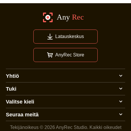
Latauskeskus
AnyRec Store
Yhtiö
Tuki
Valitse kieli
Seuraa meitä
Tekijänoikeus © 2026 AnyRec Studio.
Kaikki oikeudet