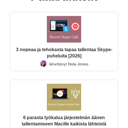
3 nopeaa ja tehokasta tapaa tallentaa Skype-
puheluita [2026]
lähettänyt
Nola Jones
6 parasta työkalua järjestelmän äänen
tallentamiseen Macille kaikista lähteistä