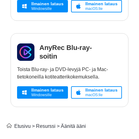
Ilmainen lataus
Ilmainen lataus
Windowsille
macOS:lle
AnyRec Blu-ray-
soitin
Toista Blu-ray- ja DVD-levyjä PC- ja Mac-
tietokoneilla kotiteatterikokemuksella.
Ilmainen lataus
Ilmainen lataus
Windowsille
macOS:lle
Etusivu
>
Resurssi
>
Äänitä ääni