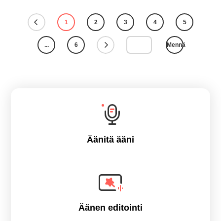
1
2
3
4
5
...
6
Mennä
Äänitä ääni
Äänen editointi