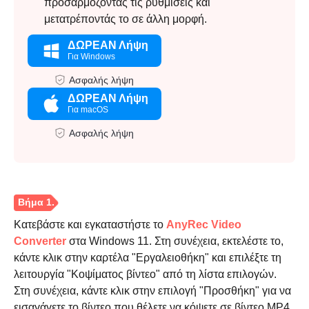
προσαρμόζοντας τις ρυθμίσεις και
μετατρέποντάς το σε άλλη μορφή.
ΔΩΡΕΑΝ Λήψη
Για Windows
Ασφαλής λήψη
ΔΩΡΕΑΝ Λήψη
Για macOS
Ασφαλής λήψη
Κατεβάστε και εγκαταστήστε το
AnyRec Video
Converter
στα Windows 11. Στη συνέχεια, εκτελέστε το,
κάντε κλικ στην καρτέλα "Εργαλειοθήκη" και επιλέξτε τη
λειτουργία "Κοψίματος βίντεο" από τη λίστα επιλογών.
Στη συνέχεια, κάντε κλικ στην επιλογή "Προσθήκη" για να
εισαγάγετε το βίντεο που θέλετε να κόψετε σε βίντεο MP4.