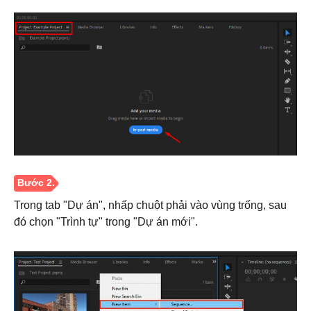
Trong tab "Dự án", nhấp chuột phải vào vùng trống, sau
đó chọn "Trình tự" trong "Dự án mới".