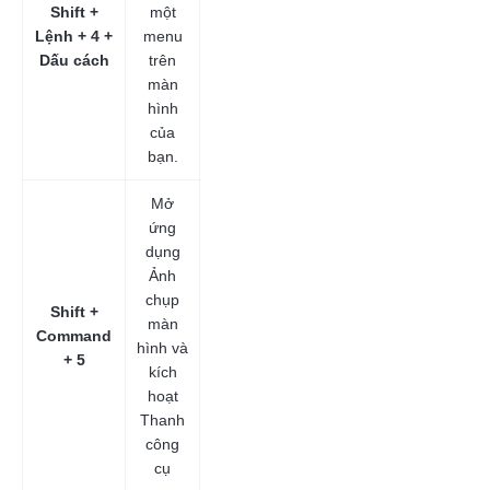
Shift +
một
Lệnh + 4 +
menu
Dấu cách
trên
màn
hình
của
bạn.
Mở
ứng
dụng
Ảnh
chụp
Shift +
màn
Command
hình và
+ 5
kích
hoạt
Thanh
công
cụ