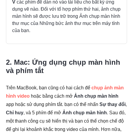
V
các phím để dán nó vào tài liệu cho bất kỳ ứng
dụng vẽ nào. Đối với tổ hợp phím thứ hai, ảnh chụp
màn hình sẽ được lưu trữ trong
Ảnh chụp màn hình
thư mục của
Những bức ảnh
thư mục trên máy tính
của bạn.
2. Mac: Ứng dụng chụp màn hình
và phím tắt
Trên MacBook, bạn cũng có hai cách để
chụp ảnh màn
hình video
hoặc bằng cách mở
Ảnh chụp màn hình
app hoặc sử dụng phím tắt. bạn có thể nhấn
Sự thay đổi
,
Chỉ huy
, và 5 phím để mở
Ảnh chụp màn hình
. Sau đó,
một thanh công cụ sẽ hiển thị và bạn có thể chọn chế độ
để ghi lại khoảnh khắc trong video của mình. Hơn nữa,