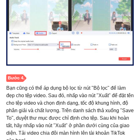
Bạn cũng có thể áp dụng bộ lọc từ nút "Bộ lọc" để làm
đẹp cho tệp video. Sau đó, nhấp vào nút "Xuất" để đặt tên
cho tệp video và chọn định dạng, tốc độ khung hình, độ
phân giải và chất lượng. Trên danh sách thả xuống "Save
Bước 3.
To", duyệt thư mục được chỉ định cho tệp. Sau khi hoàn
tất, hãy nhấp vào nút "Xuất" ở phần dưới cùng của giao
diện. Tải video chia đôi màn hình lên tài khoản TikTok