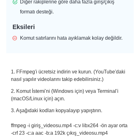
Diğer rakiplerine göre daha fazla giriş/çıkış
formatı desteği.
Eksileri
Komut satırlarını hata ayıklamak kolay değildir.
1. FFmpeg'i ücretsiz indirin ve kurun. (YouTube'daki
nasıl yapılır videolarını takip edebilirsiniz.)
2. Komut İstemi'ni (Windows için) veya Terminal'i
(macOS/Linux için) açın.
3. Aşağıdaki kodları kopyalayıp yapıştırın.
ffmpeg -i giriş_videosu.mp4 -c:v libx264 -ön ayar orta
-crf 23 -c:a aac -b:a 192k çıkış_videosu.mp4