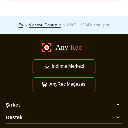
Ev
Videoyu Dönüştür
H265'i H264'e dönüştür
İndirme Merkezi
AnyRec Mağazası
Şirket
Destek