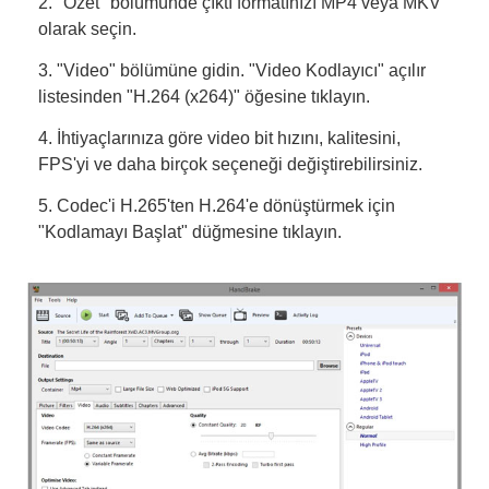
2. "Özet" bölümünde çıktı formatınızı MP4 veya MKV
olarak seçin.
3. "Video" bölümüne gidin. "Video Kodlayıcı" açılır
listesinden "H.264 (x264)" öğesine tıklayın.
4. İhtiyaçlarınıza göre video bit hızını, kalitesini,
FPS'yi ve daha birçok seçeneği değiştirebilirsiniz.
5. Codec'i H.265'ten H.264'e dönüştürmek için
"Kodlamayı Başlat" düğmesine tıklayın.