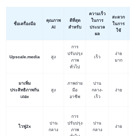
ความเร็ว
สะดวก
คุณภาพ
ดีที่สุด
ในการ
ชื่อเครื่องมือ
ในการ
จำ
AI
สำหรับ
ประมวล
ใช้
ส
ขั้นตอนที่
ผล
4
การ
กา
ปรับปรุง
ง่าย
Upscale.media
สูง
เร็ว
แ
ภาพ
มาก
จ
ทั่วไป
ใ
มาเพิ่ม
ภาพถ่าย
ปาน
ฟ
ประสิทธิภาพกัน
สูง
มือ
กลาง-
ง่าย
โ
เถอะ
อาชีพ
เร็ว
เ
การ
เ
ปาน
ปรับปรุง
ปาน
ไวฟู2x
ง่าย
ส
กลาง
ภาพ
กลาง
กา