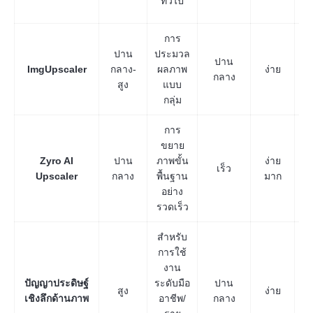
ทั่วไป
ภา
การ
ปาน
ประมวล
จ
ปาน
ImgUpscaler
กลาง-
ผลภาพ
ง่าย
ข
กลาง
สูง
แบบ
ก
กลุ่ม
การ
ค
ขยาย
Zyro AI
ปาน
ภาพขั้น
ง่าย
เร็ว
ปร
Upscaler
กลาง
พื้นฐาน
มาก
ขั
อย่าง
รวดเร็ว
สำหรับ
การใช้
งาน
ปัญญาประดิษฐ์
ระดับมือ
ปาน
สูง
ง่าย
เชิงลึกด้านภาพ
อาชีพ/
กลาง
เ