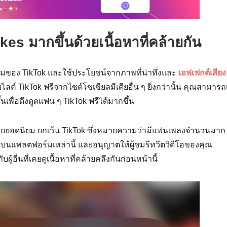
 Likes มากขึ้นด้วยเนื้อหาที่คล้ายกัน
ิยมของ TikTok และใช้ประโยชน์จากภาพที่น่าทึ่งและ
เอฟเฟกต์เสียง
ไลค์ TikTok ฟรีจากไซต์โซเชียลมีเดียอื่น ๆ ยิ่งกว่านั้น คุณสามารถเ
พื่อดึงดูดแฟน ๆ TikTok ฟรีได้มากขึ้น
ดียยอดนิยม ยกเว้น TikTok ซึ่งหมายความว่ามีแฟนเพลงจำนวนมาก 
ณบนแพลตฟอร์มเหล่านี้ และอนุญาตให้ผู้ชมรีทวีตวิดีโอของคุณ
ู้อื่นที่เคยดูเนื้อหาที่คล้ายคลึงกันก่อนหน้านี้