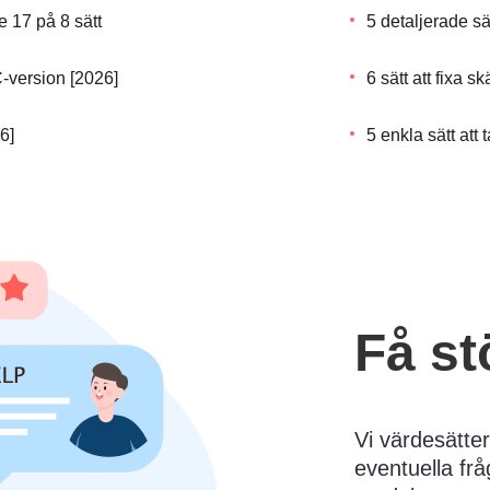
 17 på 8 sätt
5 detaljerade sä
C-version [2026]
6 sätt att fixa 
6]
5 enkla sätt at
Få st
Vi värdesätte
eventuella frå