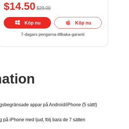
$14.50
$29.00
Köp nu
Köp nu
7-dagars pengarna-tillbaka-garanti
mation
sbegränsade appar på Android/iPhone (5 sätt!)
 på iPhone med ljud, följ bara de 7 sätten