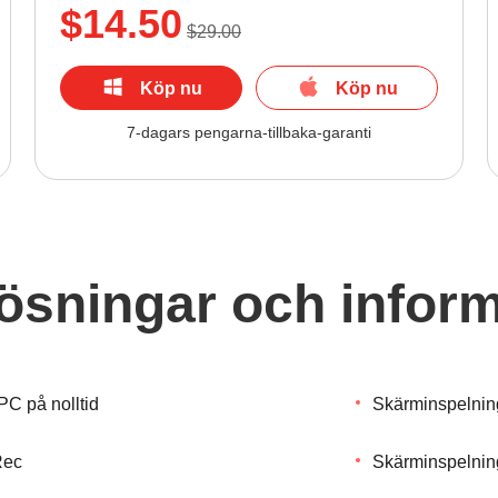
$14.50
$29.00
Köp nu
Köp nu
7-dagars pengarna-tillbaka-garanti
lösningar och infor
PC på nolltid
Skärminspelning
Rec
Skärminspelning