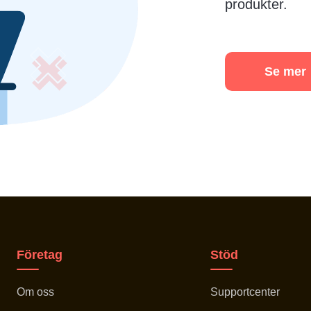
produkter.
Se mer
Företag
Stöd
Om oss
Supportcenter