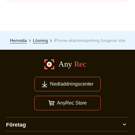
Hemsida
Lösning
iPhone-skärminspelning fungerar inte
Nedladdningscenter
AnyRec Store
Steg 3.
Företag