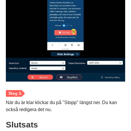
När du är klar klickar du på "Stopp" längst ner. Du kan
också redigera det nu.
Slutsats