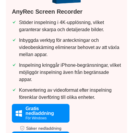
AnyRec Screen Recorder
Steg 1.
Stöder inspelning i 4K-upplösning, vilket
garanterar skarpa och detaljerade bilder.
Inbyggda verktyg för anteckningar och
videobeskärning eliminerar behovet av att växla
mellan appar.
Steg 2.
Inspelning kringgår iPhone-begränsningar, vilket
möjliggör inspelning även från begränsade
appar.
Konvertering av videoformat efter inspelning
förenklar överföring till olika enheter.
Gratis
nedladdning
För Windows
Säker nedladdning