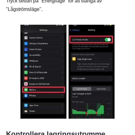
Tryck sedan på "Energiläge" för att stänga av
"Lågströmsläge".
Steg 1.
Steg 2.
Kontrollera lagringsutrymme