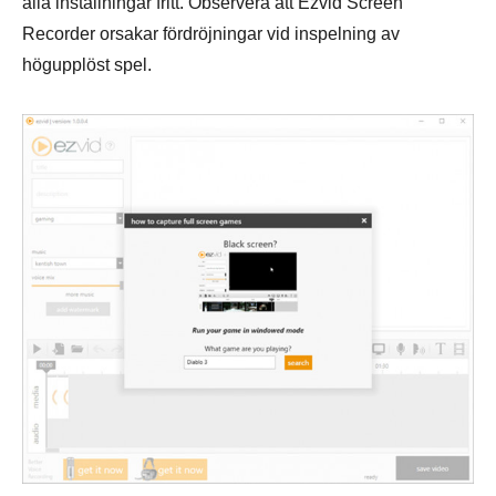
alla inställningar fritt. Observera att Ezvid Screen
Recorder orsakar fördröjningar vid inspelning av
högupplöst spel.