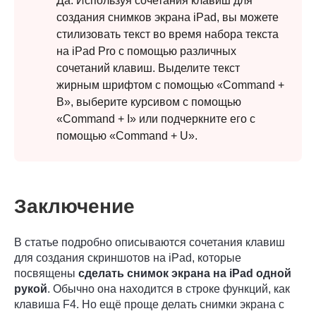
Да. Используя сочетания клавиш для
создания снимков экрана iPad, вы можете
стилизовать текст во время набора текста
на iPad Pro с помощью различных
сочетаний клавиш. Выделите текст
жирным шрифтом с помощью «Command +
B», выберите курсивом с помощью
«Command + I» или подчеркните его с
Шаг 3.
помощью «Command + U».
Заключение
В статье подробно описываются сочетания клавиш
для создания скриншотов на iPad, которые
Шаг 4.
посвящены
сделать снимок экрана на iPad одной
рукой
. Обычно она находится в строке функций, как
клавиша F4. Но ещё проще делать снимки экрана с