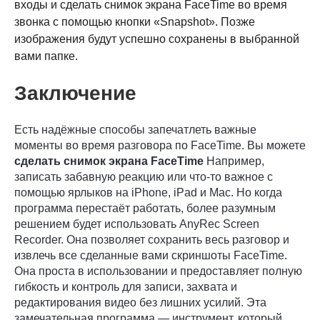
входы и сделать снимок экрана FaceTime во время
Шаг 3.
звонка с помощью кнопки «Snapshot». Позже
изображения будут успешно сохранены в выбранной
вами папке.
Заключение
Есть надёжные способы запечатлеть важные
моменты во время разговора по FaceTime. Вы можете
сделать снимок экрана FaceTime
Например,
Шаг 4.
записать забавную реакцию или что-то важное с
помощью ярлыков на iPhone, iPad и Mac. Но когда
программа перестаёт работать, более разумным
решением будет использовать AnyRec Screen
Recorder. Она позволяет сохранить весь разговор и
извлечь все сделанные вами скриншоты FaceTime.
Она проста в использовании и предоставляет полную
гибкость и контроль для записи, захвата и
редактирования видео без лишних усилий. Эта
замечательная программа — инструмент, который