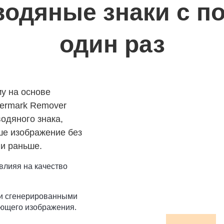
водяные знаки с 
один раз
у на основе
termark Remover
одяного знака,
ше изображение без
 и раньше.
 влияя на качество
ки сгенерированными
ающего изображения.