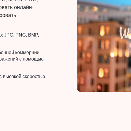
зовать
онлайн-
ровать
х JPG, PNG, BMP,
ронной коммерции,
бражений с помощью
с высокой скоростью