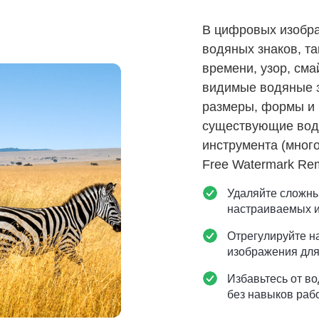
В цифровых изобра
водяных знаков, так
времени, узор, см
видимые водяные 
размеры, формы и 
существующие водя
инструмента (много
Free Watermark Rem
Удаляйте сложн
настраиваемых и
Отрегулируйте н
изображения для
Избавьтесь от во
без навыков рабо