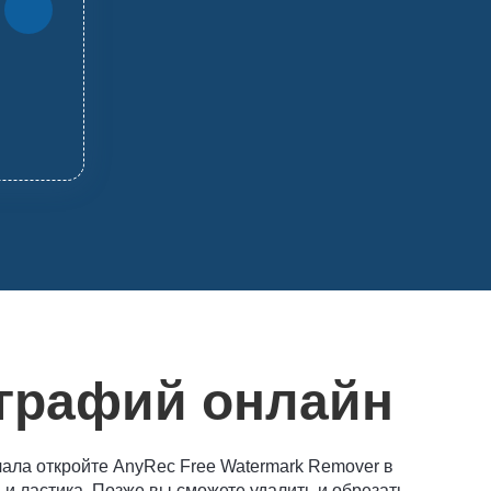
ографий онлайн
чала откройте AnyRec Free Watermark Remover в
 и ластика. Позже вы сможете удалить и обрезать