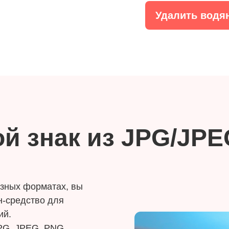
Удалить водян
й знак из JPG/JP
азных форматах, вы
н-средство для
ий.
PG, JPEG, PNG,