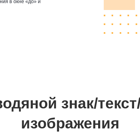
ия в окне «до» и
одяной знак/текст
изображения