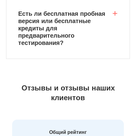
или аниме-картинку.
Есть ли бесплатная пробная
версия или бесплатные
Увеличить
кредиты для
изображение
предварительного
тестирования?
Выберите один из
вариантов увеличения
разрешения изображения:
2×, 4×, 6× или 8×.
Отзывы и отзывы наших
Высококлассный
сейчас
клиентов
Нажмите кнопку
«Сохранить», чтобы
увеличить разрешение
Общий рейтинг
изображения до 4K, а