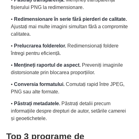
fișierului PNG la redimensionare.
•
Redimensionare în serie fără pierderi de calitate.
Ajustați mai multe imagini simultan fără a compromite
calitatea.
•
Prelucrarea folderelor.
Redimensionați foldere
întregi pentru eficiență.
•
Mențineți raportul de aspect.
Preveniți imaginile
distorsionate prin blocarea proporțiilor.
•
Conversia formatului.
Comutați rapid între JPEG,
PNG sau alte formate.
•
Păstrați metadatele.
Păstrați detalii precum
informațiile despre drepturi de autor, setările camerei
și geoetichetele.
Top 3 programe de