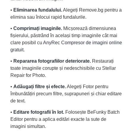
•
Eliminarea fundalului.
Alegeți Remove.bg pentru a
elimina sau înlocui rapid fundalurile.
•
Comprimați imaginile.
Micșorează dimensiunea
fișierului, păstrând în același timp imaginile cât mai
clare posibil cu
AnyRec Compresor de imagini online
gratuit
.
•
Repararea fotografiilor deteriorate.
Restaurați
toate imaginile corupte și nedeschisibile cu Stellar
Repair for Photo.
•
Adăugați filtre și efecte.
Alegeți Fotor pentru
îmbunătățiri precum filtre, suprapuneri și chiar editare
de text.
•
Editare fotografii în lot.
Folosește BeFunky Batch
Editor pentru a aplica editări exacte la sute de
imagini simultan.