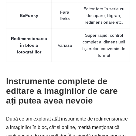
Editor foto în serie cu
Fara
BeFunky
decupare, filigran,
limita
redimensionare etc.
Super rapid; control
Redimensionarea
complet al dimensiunii
în bloc a
Variază
fișierelor, conversie de
fotografiilor
format
Instrumente complete de
editare a imaginilor de care
ați putea avea nevoie
După ce am explorat atât instrumente de redimensionare
a imaginilor în bloc, cât și online, merită menționat că
aveți nevoie de mai mult decât o simplă redimensionare.