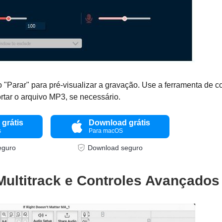
o "Parar" para pré-visualizar a gravação. Use a ferramenta de co
rtar o arquivo MP3, se necessário.
grátis
Download grátis
s
Para macOS
eguro
Download seguro
 Multitrack e Controles Avançados