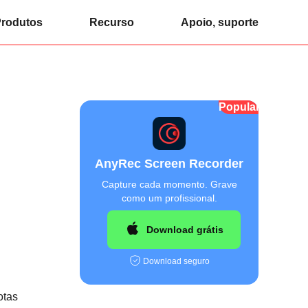
rodutos
Recurso
Apoio, suporte
Popular
AnyRec Screen Recorder
Capture cada momento. Grave
como um profissional.
Download grátis
Download seguro
otas