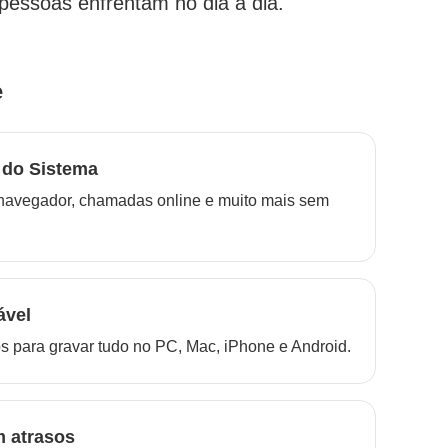
essoas enfrentam no dia a dia.
e
 do Sistema
navegador, chamadas online e muito mais sem
ável
 para gravar tudo no PC, Mac, iPhone e Android.
 atrasos