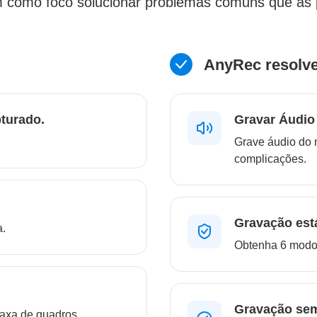
como foco solucionar problemas comuns que as p
AnyRec resolv
turado.
Gravar Áudio
Grave áudio do 
complicações.
Gravação est
a.
Obtenha 6 modos
Gravação sem
taxa de quadros.