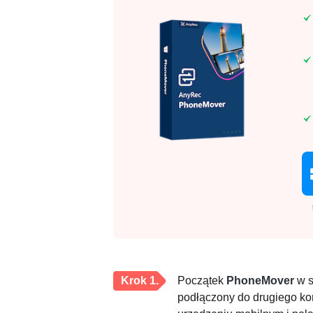
Krok 1.
Początek
PhoneMover
w s
podłączony do drugiego koń