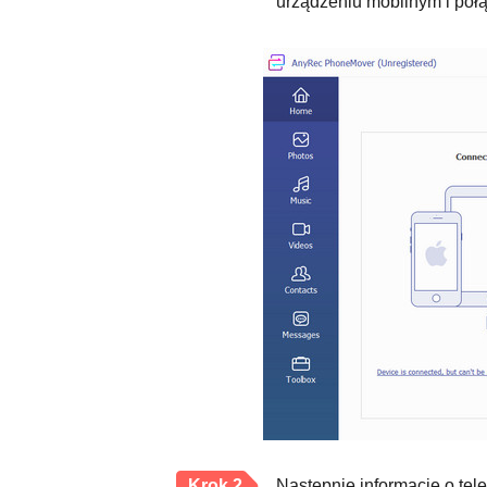
urządzeniu mobilnym i połą
Krok 2.
Następnie informacje o tel