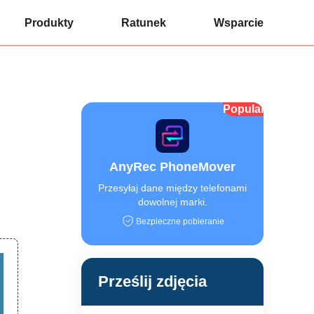
Produkty
Ratunek
Wsparcie
Popularny
AnyRec PhoneMover
Przesyłaj dane między telefonami
dowolnej marki.
Bezpieczne pobieranie
Prześlij zdjęcia