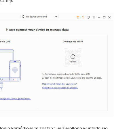
cz się.
efonie komórkowym zostaną wyświetlone w interfejsie