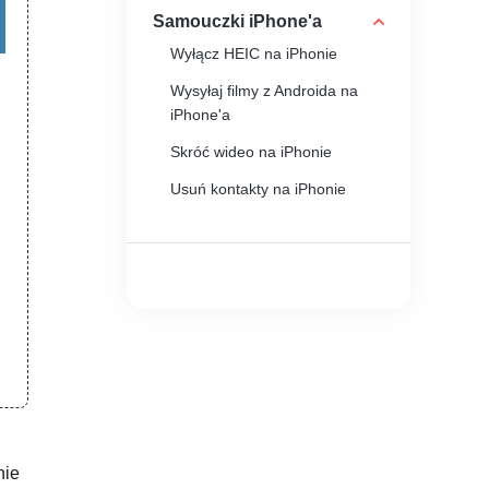
Samouczki iPhone'a
Wyłącz HEIC na iPhonie
Wysyłaj filmy z Androida na
iPhone'a
Skróć wideo na iPhonie
Usuń kontakty na iPhonie
Konwertuj filmy z iPhone'a na
MP4
Kreator dzwonków na iPhone'a
nie