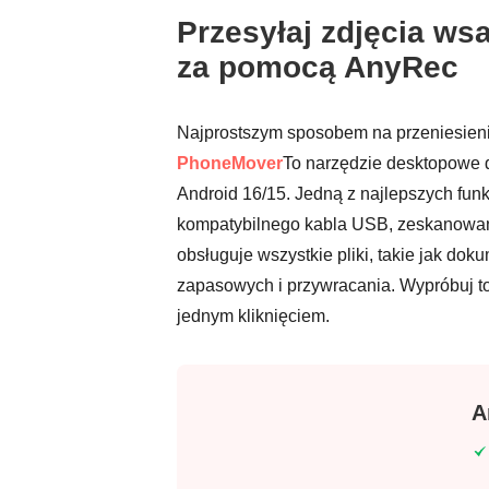
Przesyłaj zdjęcia w
za pomocą AnyRec
Najprostszym sposobem na przeniesieni
PhoneMover
To narzędzie desktopowe 
Android 16/15. Jedną z najlepszych fun
kompatybilnego kabla USB, zeskanowania
obsługuje wszystkie pliki, takie jak dok
zapasowych i przywracania. Wypróbuj to
jednym kliknięciem.
A