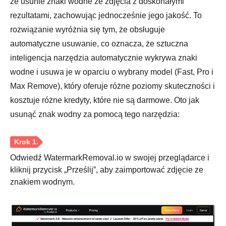
że usunie znaki wodne ze zdjęcia z doskonałymi
rezultatami, zachowując jednocześnie jego jakość. To
rozwiązanie wyróżnia się tym, że obsługuje
automatyczne usuwanie, co oznacza, że sztuczna
Krok 3.
inteligencja narzędzia automatycznie wykrywa znaki
wodne i usuwa je w oparciu o wybrany model (Fast, Pro i
Max Remove), który oferuje różne poziomy skuteczności i
kosztuje różne kredyty, które nie są darmowe. Oto jak
usunąć znak wodny za pomocą tego narzędzia:
Odwiedź WatermarkRemoval.io w swojej przeglądarce i
kliknij przycisk „Prześlij”, aby zaimportować zdjęcie ze
znakiem wodnym.