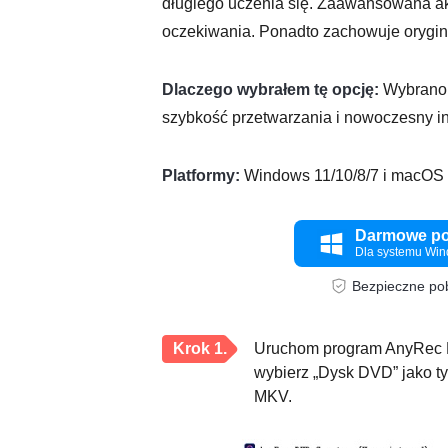
długiego uczenia się. Zaawansowana ak
oczekiwania. Ponadto zachowuje orygina
Dlaczego wybrałem tę opcję:
Wybrano 
szybkość przetwarzania i nowoczesny in
Platformy:
Windows 11/10/8/7 i macOS 
Darmowe po
Dla systemu Wi
Bezpieczne pob
Krok 1.
Uruchom program AnyRec DV
wybierz „Dysk DVD” jako typ
MKV.