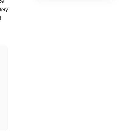
że
tery
d