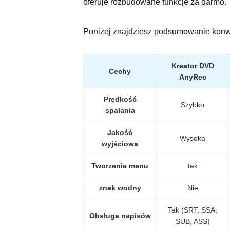
oferuje rozbudowane funkcje za darmo.
Poniżej znajdziesz podsumowanie kon
Kreator DVD
Cechy
AnyRec
Prędkość
Szybko
spalania
Jakość
Wysoka
wyjściowa
Tworzenie menu
tak
znak wodny
Nie
Tak (SRT, SSA,
Obsługa napisów
SUB, ASS)