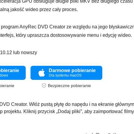
celeracja GPU obsługuje długie pliki MKV bez długiego czasu
lną jakość wideo przez cały proces.
program AnyRec DVD Creator ze względu na jego błyskawicz
terfejs, który upraszcza dostosowywanie menu i edycję wideo.
10.12 lub nowszy
bieranie
Darmowe pobieranie
ndows
Dla systemu macOS
ieranie
Bezpieczne pobieranie
D Creator. Włóż pustą płytę do napędu i na ekranie główny
 projektu. Kliknij przycisk „Dodaj pliki”, aby zaimportować filmy