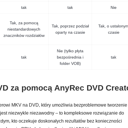
tak
tak
Nie
Tak, za pomocą
Tak, poprzez podział
Tak, o ustalony
niestandardowych
oparty na czasie
czasie
znaczników rozdziałów
Nie (tylko płyta
tak
bezpośrednia i
tak
folder VOB)
VD za pomocą AnyRec DVD Creat
erterowi MKV na DVD, który umożliwia bezproblemowe tworzenie
jest niezwykle niezawodny – to kompleksowe rozwiązanie do
ażdym, kto oczekuje doskonałych rezultatów bez konieczności