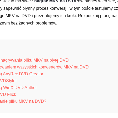
e. Jak to możliwe?
nagrać MKV na DVD
Powinieneś wiedzieć, 
y zapewnić płynny proces konwersji, w tym poście testujemy cz
ngu MKV na DVD i prezentujemy ich kroki. Rozpocznij pracę na
ycznym bez żadnych problemów.
 nagrywania pliku MKV na płytę DVD
stowaniem wszystkich konwerterów MKV na DVD
ą AnyRec DVD Creator
VDStyler
ą WinX DVD Author
VD Flick
granie pliku MKV na DVD?