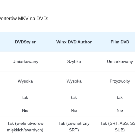
werterów MKV na DVD:
DVDStyler
Winx DVD Author
Film DVD
Umiarkowany
Szybko
Umiarkowany
Wysoka
Wysoka
Przyzwoity
tak
tak
tak
Nie
Nie
Nie
Tak (wiele utworów
Tak (zewnętrzny
Tak (SRT, ASS, S
miękkich/twardych)
SRT)
SUB)