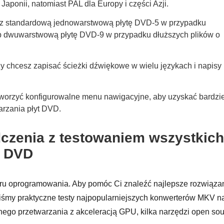
Japonii, natomiast PAL dla Europy i części Azji.
z standardową jednowarstwową płytę DVD-5 w przypadku
lub dwuwarstwową płytę DVD-9 w przypadku dłuższych plików o
y chcesz zapisać ścieżki dźwiękowe w wielu językach i napisy
worzyć konfigurowalne menu nawigacyjne, aby uzyskać bardzie
arzania płyt DVD.
czenia z testowaniem wszystkich
a DVD
oru oprogramowania. Aby pomóc Ci znaleźć najlepsze rozwiąza
śmy praktyczne testy najpopularniejszych konwerterów MKV n
nego przetwarzania z akceleracją GPU, kilka narzędzi open so