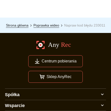
Strona główna
Poprawka wideo
Napraw kod błędu 233011
Centrum pobierania
Sklep AnyRec
Spółka
Wsparcie