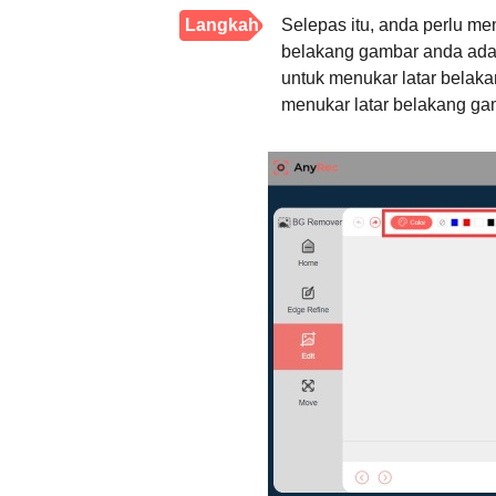
Langkah
Selepas itu, anda perlu meng
belakang gambar anda adala
3.
untuk menukar latar belaka
menukar latar belakang ga