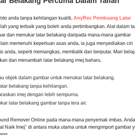
ar Belakang Percuma Dalam Talian
foto anda tanpa kehilangan kualiti,
AnyRec Pembuang Latar
lah yang terbaik yang boleh anda pertimbangkan. Alat dalam ta
eluar dan menukar latar belakang daripada mana-mana gambar
lain memenuhi keperluan asas anda, ia juga menyediakan ciri
to anda, seperti memangkas, membalik dan berputar. Mari belaj
an dan menambah latar belakang imej baharu.
au objek dalam gambar untuk menukar latar belakang.
atar belakang tanpa kehilangan.
araskan imej dengan lebih sempurna.
r latar belakang gambar tanpa tera air.
ound Remover Online pada mana-mana penyemak imbas. And
at Naik Imej" di antara muka utama untuk mengimport gambar 
kang.