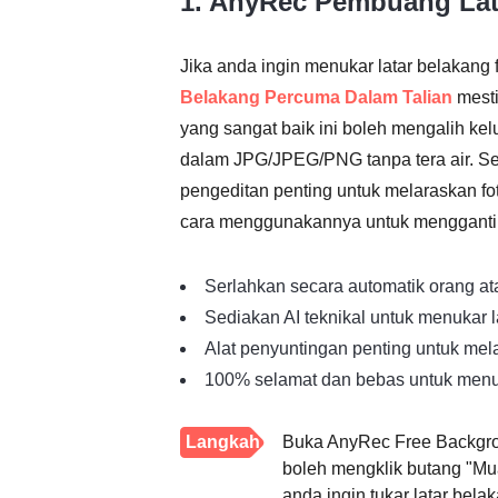
1. AnyRec Pembuang Lat
Jika anda ingin menukar latar belakang 
Belakang Percuma Dalam Talian
mesti
yang sangat baik ini boleh mengalih k
dalam JPG/JPEG/PNG tanpa tera air. Se
pengeditan penting untuk melaraskan fo
cara menggunakannya untuk menggantik
Serlahkan secara automatik orang at
Sediakan AI teknikal untuk menukar l
Alat penyuntingan penting untuk mel
100% selamat dan bebas untuk menuka
Langkah
Buka AnyRec Free Backgr
boleh mengklik butang "Mu
1.
anda ingin tukar latar bela