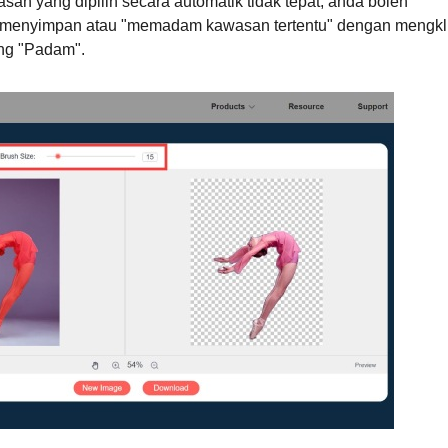
san yang dipilih secara automatik tidak tepat, anda boleh
menyimpan atau "memadam kawasan tertentu" dengan mengkl
ng "Padam".