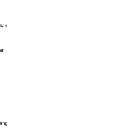
lian
ar
a
yang