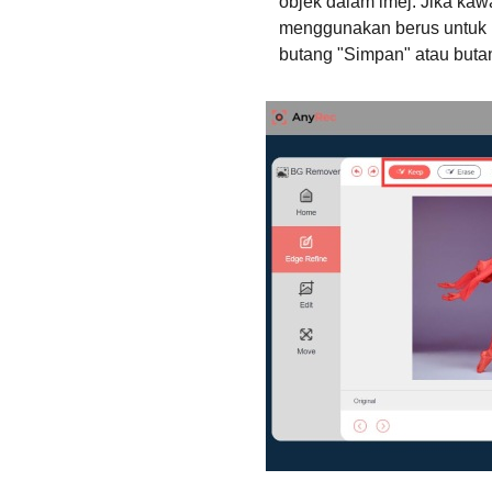
objek dalam imej. Jika kawa
2.
menggunakan berus untuk 
butang "Simpan" atau buta