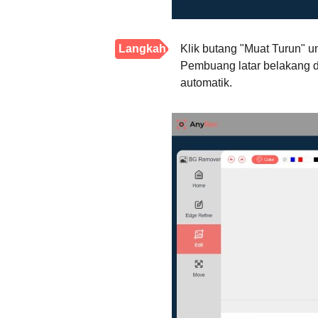
Langkah
Klik butang "Muat Turun" u
Pembuang latar belakang d
4.
automatik.