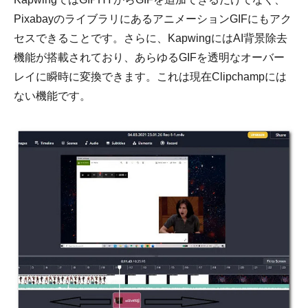
PixabayのライブラリにあるアニメーションGIFにもアク
セスできることです。さらに、KapwingにはAI背景除去
機能が搭載されており、あらゆるGIFを透明なオーバー
レイに瞬時に変換できます。これは現在Clipchampには
ステップ
ない機能です。
2。