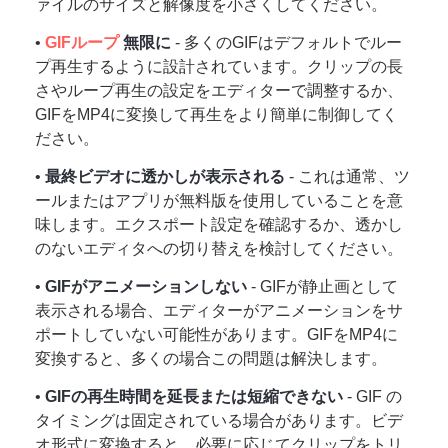
ァイルのサイズと解像度を小さくしてください。
•
GIFループ
無限に
- 多くのGIFはデフォルトでルー
プ再生するように設計されています。クリップの長
さやループ再生の設定をエディターで調整するか、
ステップ
GIFをMP4に変換して再生をより簡単に制御してく
1。
ださい。
•
最終ビデオに透かしが表示される
- これは通常、ツ
ールまたはアプリが無料版を使用していることを意
味します。エクスポート設定を確認するか、透かし
のないエディタへの切り替えを検討してください。
•
GIFがアニメーションしない
- GIFが静止画として
表示される場合、エディターがアニメーションをサ
ポートしていない可能性があります。GIFをMP4に
変換すると、多くの場合この問題は解決します。
•
GIFの再生時間を延長または短縮できない
- GIF の
タイミングは固定されている場合があります。ビデ
オ形式に変換すると、必要に応じてクリップをトリ