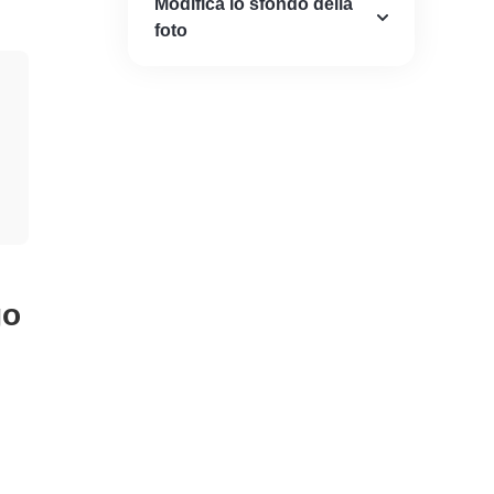
Modifica lo sfondo della
Rimuovi Emoji dall'immagine
foto
go