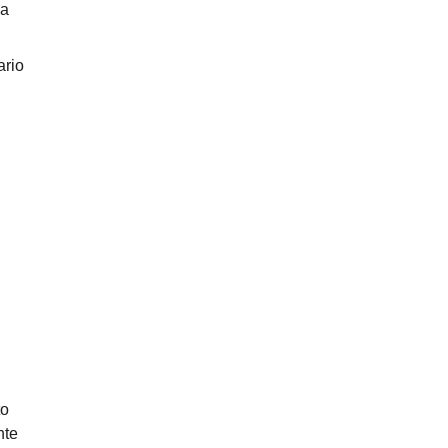
na
ario
to
nte