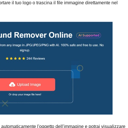
are il tuo logo o trascina il file immagine direttamente nel
 automaticamente l'oggetto dell'immagine e potrai visualizzare