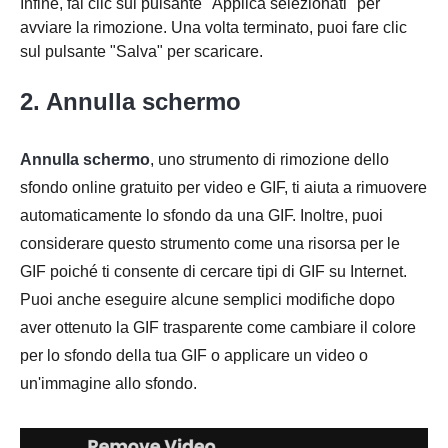
Infine, fai clic sul pulsante "Applica selezionati" per
avviare la rimozione. Una volta terminato, puoi fare clic
Passo 2.
sul pulsante "Salva" per scaricare.
2. Annulla schermo
Annulla schermo
, uno strumento di rimozione dello
sfondo online gratuito per video e GIF, ti aiuta a rimuovere
Passaggio
automaticamente lo sfondo da una GIF. Inoltre, puoi
3.
considerare questo strumento come una risorsa per le
GIF poiché ti consente di cercare tipi di GIF su Internet.
Puoi anche eseguire alcune semplici modifiche dopo
aver ottenuto la GIF trasparente come cambiare il colore
per lo sfondo della tua GIF o applicare un video o
Passaggio
un'immagine allo sfondo.
4.