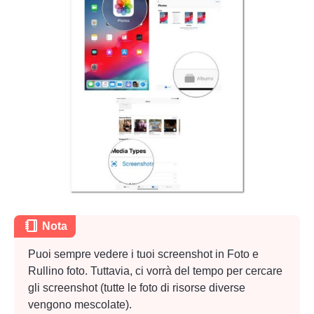
Passo 1.
Passo 2.
Nota
Puoi sempre vedere i tuoi screenshot in Foto e
Passaggio
Rullino foto. Tuttavia, ci vorrà del tempo per cercare
3.
gli screenshot (tutte le foto di risorse diverse
vengono mescolate).