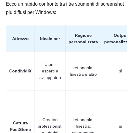
Ecco un rapido confronto tra i tre strumenti di screenshot
Passo 1.
più diffusi per Windows:
Regione
Output
Attrezzo
Ideale per
personalizzata
personalizzab
Utenti
Passo 2.
rettangolo,
CondividiX
esperti e
sì
finestra e altro
sviluppatori
Creatori
rettangolo,
Cattura
professionisti
finestra,
sì
FastStone
e tutorial
scorrimento