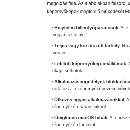
megoldás felé. Az alábbiakban felsorol
képernyőképek megfelelő működését M
•
Helytelen billentyűparancsok.
A te
megváltoztatták.
•
Teljes vagy korlátozott tárhely.
Ha a
mentve.
•
Letiltott képernyőkép-beállítások.
A
kikapcsolhatók.
•
Alkalmazásengedélyek blokkolás
korlátozza a képernyőképezési művele
•
Ütközés egyes alkalmazásokkal.
A 
képernyőkép-parancsikont.
•
Ideiglenes macOS hibák.
A rendszer
képernyőkép funkciót.