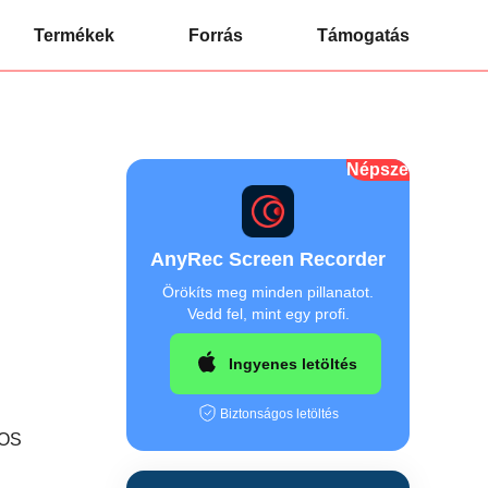
Termékek
Forrás
Támogatás
Népszerű
AnyRec Screen Recorder
Örökíts meg minden pillanatot.
Vedd fel, mint egy profi.
Ingyenes letöltés
Biztonságos letöltés
cOS