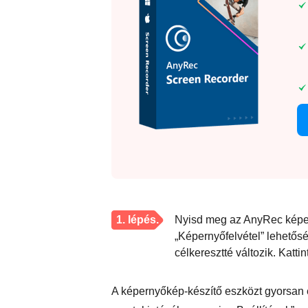
1. lépés.
Nyisd meg az AnyRec képern
„Képernyőfelvétel” lehetős
célkeresztté változik. Kattin
A képernyőkép-készítő eszközt gyorsan el