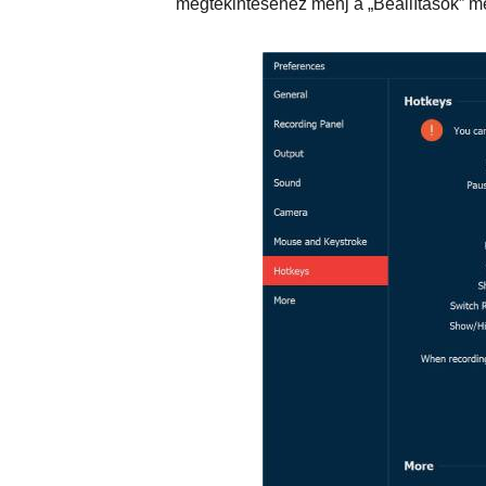
megtekintéséhez menj a „Beállítások” me