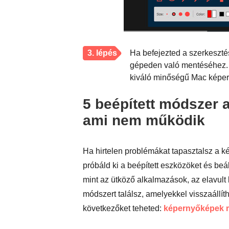
3. lépés
Ha befejezted a szerkesztés
gépeden való mentéséhez. V
kiváló minőségű Mac képe
5 beépített módszer 
ami nem működik
Ha hirtelen problémákat tapasztalsz a 
próbáld ki a beépített eszközöket és be
mint az ütköző alkalmazások, az elavult
módszert találsz, amelyekkel visszaállít
következőket teheted:
képernyőképek m