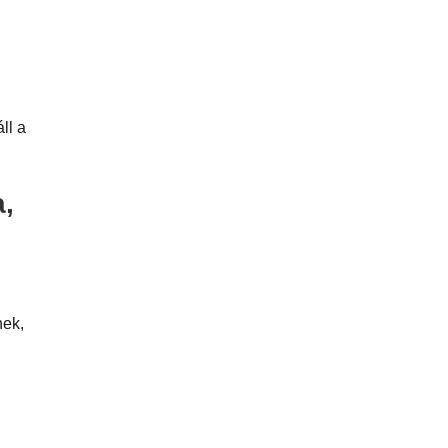
ll a
,
nek,