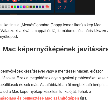
t, kattints a „Mentés” gombra (floppy lemez ikon) a kép Mac
álaszd ki a kívánt mappát és fájlformátumot, és máris készen á
rnyőképed.
a Mac képernyőképének javítására
képernyőképek készítésével vagy a mentéssel Macen, először
állításokat. Ezek a megoldások olyan gyakori problémákat kezel
 beállítások és sok más. Az alábbiakban öt megbízható beépített
hatod a Mac képernyőkép-készítési funkcióját. Tehát, a
ásolása és beillesztése Mac számítógépen
újra.