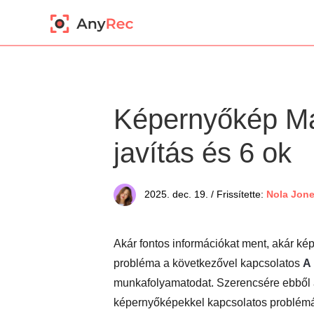
Képernyőkép M
javítás és 6 ok
2025. dec. 19. / Frissítette:
Nola Jon
Akár fontos információkat ment, akár ké
probléma a következővel kapcsolatos
A
munkafolyamatodat. Szerencsére ebből 
képernyőképekkel kapcsolatos problémá