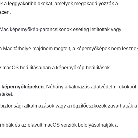
juk a leggyakoribb okokat, amelyek megakadályozzák a
acen.
Mac képernyőkép-parancsikonok
esetleg letiltották vagy
 Mac tárhelye majdnem megtelt, a képernyőképek nem leszne
 macOS beállításaiban a képernyőkép-beállítások
a képernyőképeken.
Néhány alkalmazás adatvédelmi okokból
teket.
biztonsági alkalmazások vagy a rögzítőeszközök zavarhatják a
hibák és az elavult macOS verziók befolyásolhatják a