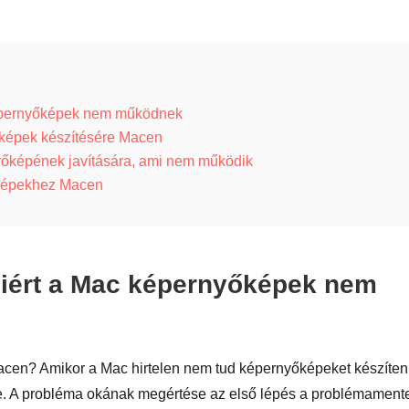
képernyőképek nem működnek
őképek készítésére Macen
yőképének javítására, ami nem működik
őképekhez Macen
iért a Mac képernyőképek nem
en? Amikor a Mac hirtelen nem tud képernyőképeket készíteni
re. A probléma okának megértése az első lépés a problémament