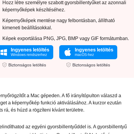
Hozz létre személyre szabott gyorsbillentyűket az azonnali
képernyőképek készítéséhez.
Képernyőképek mentése nagy felbontásban, állítható
kimeneti beállításokkal.
Képek exportálása PNG, JPG, BMP vagy GIF formátumban.
Ingyenes letöltés
Ingyenes letöltés
Windows rendszerhez
macOS-hez
Biztonságos letöltés
Biztonságos letöltés
yőrögzítőt a Mac gépeden. A fő irányítópulton válaszd a
éget a képernyőkép funkció aktiválásához. A kurzor ezután
ts rá, és húzd a rögzíteni kívánt területre.
indíthatod az egyéni gyorsbillentyűddel is. A gyorsbillentyű