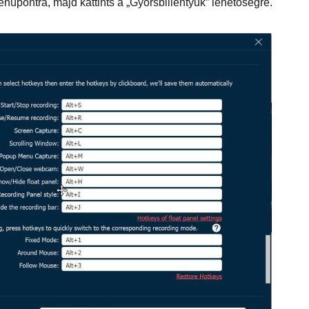
nüpontra, majd kattints a „Gyorsbillentyűk” lehetőségre.