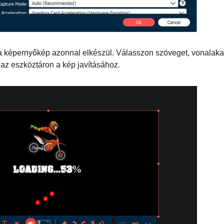
n a képernyőkép azonnal elkészül. Válasszon szöveget, vonalaka
 az eszköztáron a kép javításához.