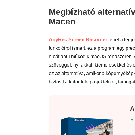
Megbízható alternatí
Macen
AnyRec Screen Recorder
lehet a legjo
funkcióiról ismert, ez a program egy pr
hibátlanul működik macOS rendszeren. A 
szöveggel, nyilakkal, kiemelésekkel és
ez az alternatíva, amikor a képernyőké
biztosít a különféle projektekkel, támo
A