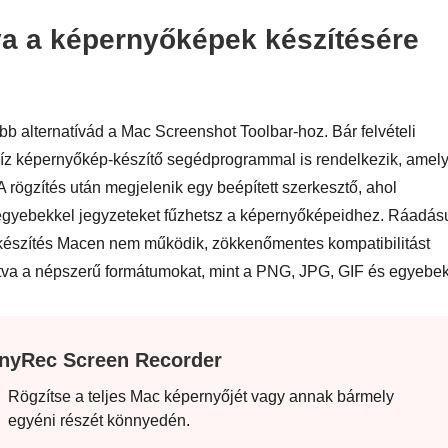
va a képernyőképek készítésére
bb alternatívád a Mac Screenshot Toolbar-hoz. Bár felvételi
ecíz képernyőkép-készítő segédprogrammal is rendelkezik, amel
rögzítés után megjelenik egy beépített szerkesztő, ahol
 egyebekkel jegyzeteket fűzhetsz a képernyőképeidhez. Ráadás
pkészítés Macen nem működik, zökkenőmentes kompatibilitást
gatva a népszerű formátumokat, mint a PNG, JPG, GIF és egyebek
nyRec Screen Recorder
Rögzítse a teljes Mac képernyőjét vagy annak bármely
egyéni részét könnyedén.