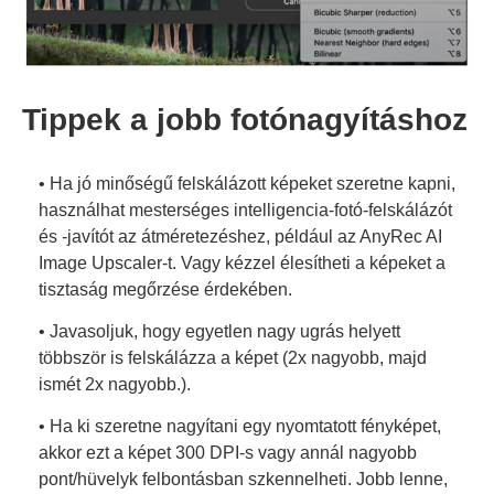
Tippek a jobb fotónagyításhoz
• Ha jó minőségű felskálázott képeket szeretne kapni,
használhat mesterséges intelligencia-fotó-felskálázót
és -javítót az átméretezéshez, például az AnyRec AI
Image Upscaler-t. Vagy kézzel élesítheti a képeket a
tisztaság megőrzése érdekében.
• Javasoljuk, hogy egyetlen nagy ugrás helyett
többször is felskálázza a képet (2x nagyobb, majd
ismét 2x nagyobb.).
• Ha ki szeretne nagyítani egy nyomtatott fényképet,
akkor ezt a képet 300 DPI-s vagy annál nagyobb
pont/hüvelyk felbontásban szkennelheti. Jobb lenne,