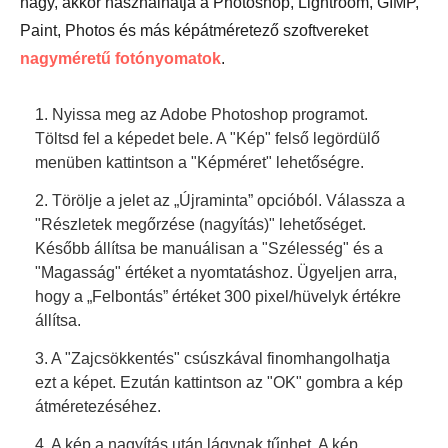
nagy, akkor használhatja a Photoshop, Lightroom, GIMP,
Paint, Photos és más képátméretező szoftvereket
nagyméretű fotónyomatok
.
1. Nyissa meg az Adobe Photoshop programot.
Töltsd fel a képedet bele. A "Kép" felső legördülő
menüben kattintson a "Képméret" lehetőségre.
2. Törölje a jelet az „Újraminta” opcióból. Válassza a
"Részletek megőrzése (nagyítás)" lehetőséget.
Később állítsa be manuálisan a "Szélesség" és a
"Magasság" értéket a nyomtatáshoz. Ügyeljen arra,
hogy a „Felbontás” értéket 300 pixel/hüvelyk értékre
állítsa.
3. A "Zajcsökkentés" csúszkával finomhangolhatja
ezt a képet. Ezután kattintson az "OK" gombra a kép
átméretezéséhez.
4. A kép a nagyítás után lágynak tűnhet. A kép