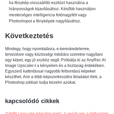
ha fénykép-visszaállító eszközt használna a
hiányosságok kijavításához. Később használjon
mesterséges intelligencia fotónagyítót vagy
Photoshopot a fényképek nagyításához.
Következtetés
Mindegy, hogy nyomtatásra, e-kereskedelemre,
tervezésre vagy közösségi médiára szeretne nagyítani
egy képet, egy jó eszköz segít. Próbálja ki az AnyRec AI
Image Upscaler-t a kényelem és a tisztaság érdekében.
Egyszerű kattintással nagyobb felbontású képeket
készíthet. Ami a több képszerkesztési feladatot illeti, a
Photoshop jobban tudja kezelni azokat.
kapcsolódó cikkek
GIMP Upscale képútmutató: 4 módszer a felbontás