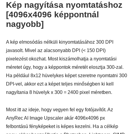
Kép nagyítása nyomtatáshoz
[4096x4096 képpontnál
nagyobb]
A kép elmosódás nélküli kinyomtatásához 300 DPI
javasolt. Mivel az alacsonyabb DPI (< 150 DPI)
pixelezést okozhat. Most kiszámolhatja a nyomtatási
méretet úgy, hogy a képpontok méretét elosztja 300-zal.
Ha például 8x12 hüvelykes képet szeretne nyomtatni 300
DPI-vel, akkor ezt a képet teljes minőségben ki kell
nagyítania 8 hüvelyk x 300 = 2400 pixel méretben.
Most itt az ideje, hogy vegyen fel egy fotójavítót. Az
AnyRec AI Image Upscaler akár 4096x4096 px
felbontású fényképeket is képes kezelni. Ha a célkép