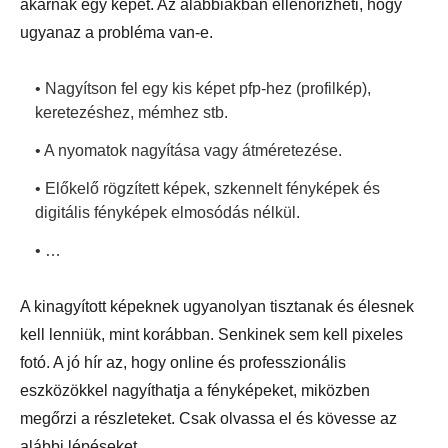
akarnak egy képet. Az alábbiakban ellenőrizheti, hogy
ugyanaz a probléma van-e.
• Nagyítson fel egy kis képet pfp-hez (profilkép),
keretezéshez, mémhez stb.
• A nyomatok nagyítása vagy átméretezése.
• Előkelő rögzített képek, szkennelt fényképek és
digitális fényképek elmosódás nélkül.
• …
A kinagyított képeknek ugyanolyan tisztanak és élesnek
kell lenniük, mint korábban. Senkinek sem kell pixeles
fotó. A jó hír az, hogy online és professzionális
eszközökkel nagyíthatja a fényképeket, miközben
megőrzi a részleteket. Csak olvassa el és kövesse az
alábbi lépéseket.