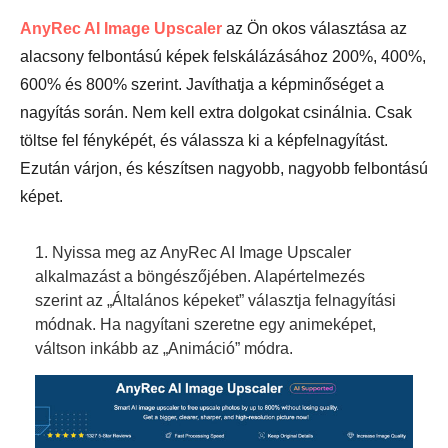
AnyRec AI Image Upscaler
az Ön okos választása az
alacsony felbontású képek felskálázásához 200%, 400%,
600% és 800% szerint. Javíthatja a képminőséget a
nagyítás során. Nem kell extra dolgokat csinálnia. Csak
töltse fel fényképét, és válassza ki a képfelnagyítást.
Ezután várjon, és készítsen nagyobb, nagyobb felbontású
képet.
1. Nyissa meg az AnyRec AI Image Upscaler
alkalmazást a böngészőjében. Alapértelmezés
szerint az „Általános képeket” választja felnagyítási
módnak. Ha nagyítani szeretne egy animeképet,
váltson inkább az „Animáció” módra.