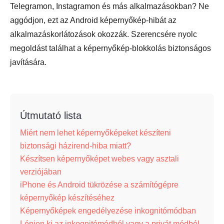
Telegramon, Instagramon és más alkalmazásokban? Ne
aggódjon, ezt az Android képernyőkép-hibát az
alkalmazáskorlátozások okozzák. Szerencsére nyolc
megoldást találhat a képernyőkép-blokkolás biztonságos
javítására.
Útmutató lista
Miért nem lehet képernyőképeket készíteni
biztonsági házirend-hiba miatt?
Készítsen képernyőképet webes vagy asztali
verziójában
iPhone és Android tükrözése a számítógépre
képernyőkép készítéséhez
Képernyőképek engedélyezése inkognitómódban
Lépjen ki az inkognitómódból vagy a privát módból