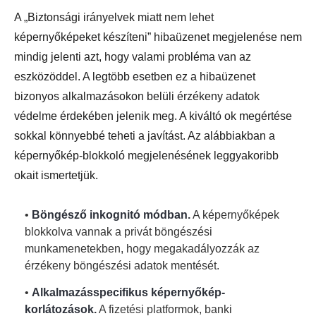
A „Biztonsági irányelvek miatt nem lehet
képernyőképeket készíteni” hibaüzenet megjelenése nem
mindig jelenti azt, hogy valami probléma van az
eszközöddel. A legtöbb esetben ez a hibaüzenet
bizonyos alkalmazásokon belüli érzékeny adatok
védelme érdekében jelenik meg. A kiváltó ok megértése
sokkal könnyebbé teheti a javítást. Az alábbiakban a
képernyőkép-blokkoló megjelenésének leggyakoribb
okait ismertetjük.
•
Böngésző inkognitó módban.
A képernyőképek
blokkolva vannak a privát böngészési
munkamenetekben, hogy megakadályozzák az
érzékeny böngészési adatok mentését.
•
Alkalmazásspecifikus képernyőkép-
korlátozások.
A fizetési platformok, banki