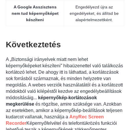
A Google Asszisztens
Engedélyezd újra az
nem tud képernyőképet
engedélyeket, és állítsd be
készíteni
alapértelmezettként.
Következtetés
A „Biztonsági irányelvek miatt nem lehet
képernyőképeket készíteni” hibaüzenettel való találkozás
korlátozó lehet. De ahogy itt is láthattad, a korlátozások
sok forrásból származnak, és minden helyzetre van
megoldás. A webes verziók használatától és a korlátozott
módokból való kilépéstől kezdve az engedélybeállítások
módosításáig...
képernyőkép-korlátozások
megkerülése
és rögzítse, amire szüksége van. Azokban
az esetekben, amikor a képernyőkép-beállítások teljesen
kudarcot vallanak, használja a
AnyRec Screen
Recorder
Képernyőfelvétel és telefontükrözés funkciói
lehetővé teszik a képernyőképek zökkenőmentes