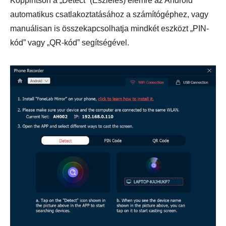
Koppintson a „Detect” (Észlelés) elemre az Android
automatikus csatlakoztatásához a számítógéphez, vagy
manuálisan is összekapcsolhatja mindkét eszközt „PIN-
kód” vagy „QR-kód” segítségével.
1. lépés.