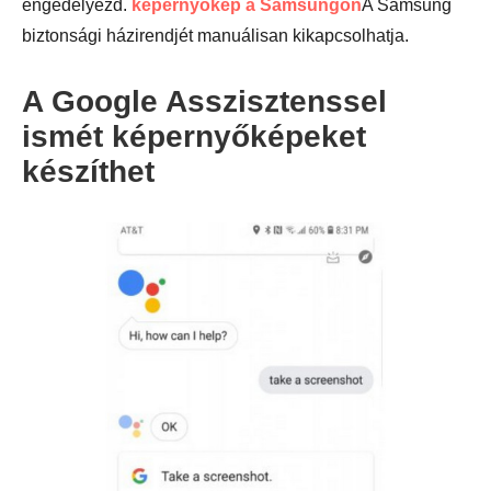
engedélyezd.
képernyőkép a Samsungon
A Samsung
biztonsági házirendjét manuálisan kikapcsolhatja.
A Google Asszisztenssel
ismét képernyőképeket
készíthet