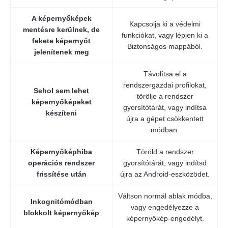
A képernyőképek
Kapcsolja ki a védelmi
mentésre kerülnek, de
funkciókat, vagy lépjen ki a
fekete képernyőt
Biztonságos mappából.
jelenítenek meg
Távolítsa el a
rendszergazdai profilokat,
Sehol sem lehet
törölje a rendszer
képernyőképeket
gyorsítótárát, vagy indítsa
készíteni
újra a gépet csökkentett
módban.
Képernyőképhiba
Töröld a rendszer
operációs rendszer
gyorsítótárát, vagy indítsd
frissítése után
újra az Android-eszközödet.
Váltson normál ablak módba,
Inkognitómódban
vagy engedélyezze a
blokkolt képernyőkép
képernyőkép-engedélyt.