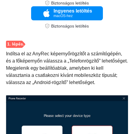
Biztonságos letöltés
Ingyenes letöltés
macOS-hez
Biztonságos letöltés
3. lépés
Indítsa el az AnyRec képernyőrögzítőt a számítógépén,
és a főképernyőn válassza a „Telefonrögzítő” lehetőséget.
Megjelenik egy beállítóablak, amelyben ki kell
választania a csatlakozni kívánt mobileszköz típusát;
válassza az „Android-rögzítő” lehetőséget.