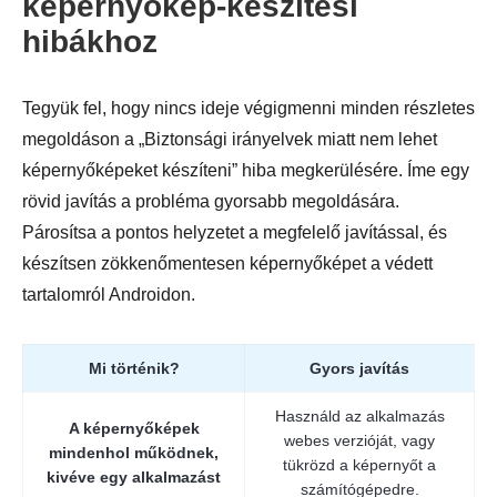
képernyőkép-készítési
hibákhoz
Tegyük fel, hogy nincs ideje végigmenni minden részletes
megoldáson a „Biztonsági irányelvek miatt nem lehet
képernyőképeket készíteni” hiba megkerülésére. Íme egy
rövid javítás a probléma gyorsabb megoldására.
Párosítsa a pontos helyzetet a megfelelő javítással, és
készítsen zökkenőmentesen képernyőképet a védett
tartalomról Androidon.
Mi történik?
Gyors javítás
Használd az alkalmazás
A képernyőképek
webes verzióját, vagy
mindenhol működnek,
tükrözd a képernyőt a
kivéve egy alkalmazást
számítógépedre.