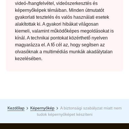
videó-/hangfelvétel, videószerkesztés és
képernyőképek témáiban. Minden útmutatót
gyakorlati tesztelés és valós használati esetek
alakítottak ki. A gyakori hibákat világosan
kiemeli, valamint működőképes megoldásokat is
kínál. A technikai pontokat közérthető nyelven
magyarázza el. A fő cél az, hogy segítsen az
olvasóknak a multimédiás munkák akadálytalan
kezelésében.
Kezdőlap
Képernyőkép
A biztonsági szabályzat miatt nem
tudok képernyőképet készíteni