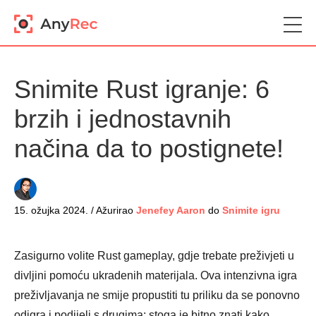
Snimite Rust igranje: 6
brzih i jednostavnih
načina da to postignete!
15. ožujka 2024. / Ažurirao
Jenefey Aaron
do
Snimite igru
Zasigurno volite Rust gameplay, gdje trebate preživjeti u
divljini pomoću ukradenih materijala. Ova intenzivna igra
preživljavanja ne smije propustiti tu priliku da se ponovno
odigra i podijeli s drugima; stoga je bitno znati kako