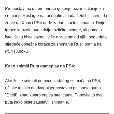
Pretpostavimo da preferirate rješenje bez instalacije za
3. korak
snimanje Rust igre na računalima, tada ćete biti sretni da
znate da Xbox i PS4 nude zadani način snimanja. Dvije
igraće konzole nude dvije različite metode, ali pomalo
iste. Kako biste saznali više o svakom od njih, pogledajte
sljedeće opsežne korake za snimanje Rust igranja na
PS4 i Xboxu.
Kako snimiti Rust gameplay na PS4:
Ako želite snimati pomoću zadanog snimača na PS4,
učinite to tako da dvaput jednostavno pritisnete gumb
"Dijeli" iznad kontrolera sa strelicama. Ponovite to dva
puta kako biste zaustavili snimanje.