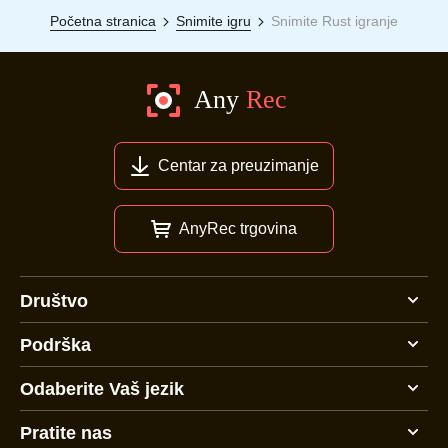
Početna stranica
Snimite igru
Snimite Rust igranje
Centar za preuzimanje
AnyRec trgovina
Društvo
Podrška
Odaberite Vaš jezik
Pratite nas