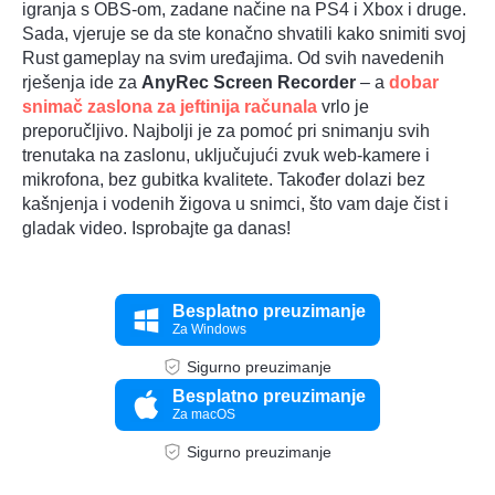
igranja s OBS-om, zadane načine na PS4 i Xbox i druge.
Sada, vjeruje se da ste konačno shvatili kako snimiti svoj
Rust gameplay na svim uređajima. Od svih navedenih
rješenja ide za
AnyRec Screen Recorder
– a
dobar
snimač zaslona za jeftinija računala
vrlo je
preporučljivo. Najbolji je za pomoć pri snimanju svih
trenutaka na zaslonu, uključujući zvuk web-kamere i
mikrofona, bez gubitka kvalitete. Također dolazi bez
kašnjenja i vodenih žigova u snimci, što vam daje čist i
gladak video. Isprobajte ga danas!
Besplatno preuzimanje
Za Windows
Sigurno preuzimanje
Besplatno preuzimanje
Za macOS
Sigurno preuzimanje