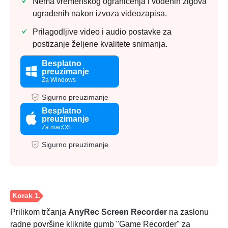
Nema vremenskog ograničenja i vodenih žigova
ugrađenih nakon izvoza videozapisa.
Prilagodljive video i audio postavke za
postizanje željene kvalitete snimanja.
Besplatno
preuzimanje
Za Windows
Sigurno preuzimanje
Besplatno
preuzimanje
Za macOS
Sigurno preuzimanje
Prilikom trčanja
AnyRec Screen Recorder
na zaslonu
radne površine kliknite gumb "Game Recorder" za