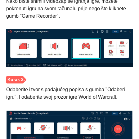
Kako biste snimili videozapise igranja igre, možete
pokrenuti igru na svom računalu prije nego što kliknete
gumb "Game Recorder".
Odaberite izvor s padajućeg popisa s gumba "Odaberi
igru". I odaberite svoj prozor igre World of Warcraft.
Korak 1.