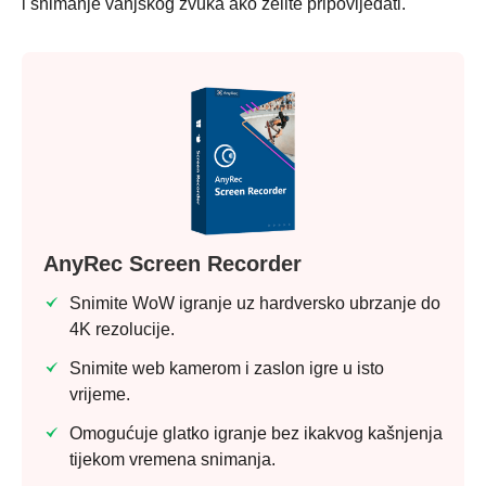
i snimanje vanjskog zvuka ako želite pripovijedati.
AnyRec Screen Recorder
Snimite WoW igranje uz hardversko ubrzanje do
4K rezolucije.
Snimite web kamerom i zaslon igre u isto
vrijeme.
Omogućuje glatko igranje bez ikakvog kašnjenja
tijekom vremena snimanja.