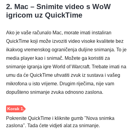
2. Mac – Snimite video s WoW
igricom uz QuickTime
Ako je vaše računalo Mac, morate imati instaliran
QuickTime koji može izvoziti video visoke kvalitete bez
ikakvog vremenskog ograničenja duljine snimanja. To je
media player kao i snimač. Možete ga koristiti za
snimanje igranja igre World of Warcraft. Trebate imati na
umu da će QuickTime uhvatiti zvuk iz sustava i vašeg
Korak 1.
mikrofona u isto vrijeme. Drugim riječima, nije vam
dopušteno snimanje zvuka odnosno zaslona.
Pokrenite QuickTime i kliknite gumb "Nova snimka
zaslona". Tada ćete vidjeti alat za snimanje.
Korak 2.