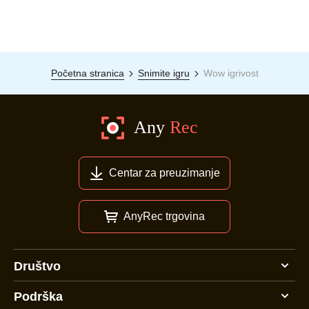
Početna stranica
Snimite igru
Wow igrivost
Centar za preuzimanje
AnyRec trgovina
Društvo
Podrška