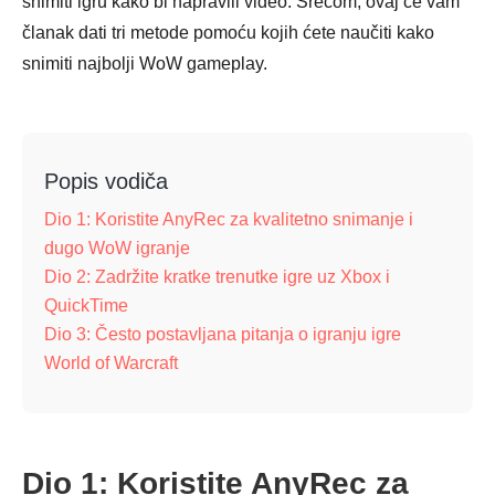
snimiti igru kako bi napravili video. Srećom, ovaj će vam
članak dati tri metode pomoću kojih ćete naučiti kako
snimiti najbolji WoW gameplay.
Popis vodiča
Dio 1: Koristite AnyRec za kvalitetno snimanje i
dugo WoW igranje
Dio 2: Zadržite kratke trenutke igre uz Xbox i
QuickTime
Dio 3: Često postavljana pitanja o igranju igre
World of Warcraft
Dio 1: Koristite AnyRec za