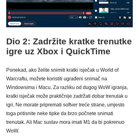
Dio 2: Zadržite kratke trenutke
igre uz Xbox i QuickTime
Ponekad, ako želite snimiti kratki isječak u World of
Warcraftu, možete koristiti ugrađeni snimač na
Windowsima i Macu. Za razliku od dugog WoW igranja,
kratki isječak može praktičnije zadržati dobar trenutak u
Korak 6.
igri. Ne morate pripremati softver treće strane, umjesto
toga pritisnite neke tipke da brzo počnete snimati
trenutak. Ali Mac sustav mora imati M1 da bi pokrenuo
WoW.