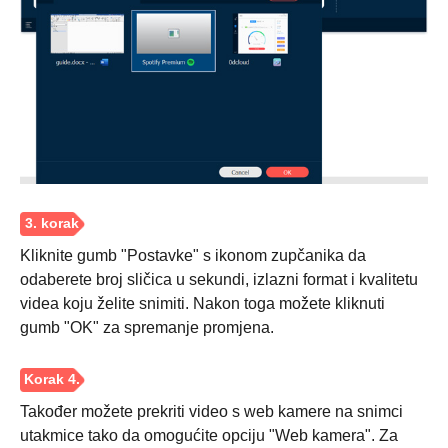
Korak 2.
Kliknite gumb "Postavke" s ikonom zupčanika da
odaberete broj sličica u sekundi, izlazni format i kvalitetu
videa koju želite snimiti. Nakon toga možete kliknuti
gumb "OK" za spremanje promjena.
Također možete prekriti video s web kamere na snimci
utakmice tako da omogućite opciju "Web kamera". Za