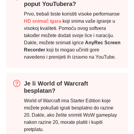
poput YouTubera?
Korak 1.
Prvo, trebali biste koristiti visoke performanse
HD snimač igara
koji snima vaše igranje u
visokoj kvaliteti. Pomoću ovog softvera
također možete dodati svoje lice i naraciju.
Dakle, možete snimati igrice
AnyRec Screen
Korak 2.
Recorder
koji bi mogao učiniti gore
navedeno i prenijeti ih izravno na YouTube.
Je li World of Warcraft
besplatan?
3. korak
World of Warcraft ima Starter Edition koje
možete pokušati igrati besplatno do razine
20. Dakle, ako želite snimiti WoW gameplay
nakon razine 20, morate platiti i kupiti
pretplatu.