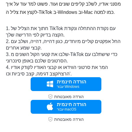
מסנני אודיו, לשלב קליפים שונים ועוד. פשוט למד עוד על איך
לקצץ את צליל ה-TikTok ב-Windows וב-Mac כמו למטה.
1. חתוך את הצליל של TikTok עם נקודת ההתחלה ונקודת
הקצה בדיוק לפי הדרישה שלך.
2. החל אפקטים קוליים מיוחדים, כגון דהייה, דהייה, ושלב עם
קבצי שמע אחרים.
3. שלבו את קטעי הקול השונים מ-TikTok כדי שישתלבו עם
הסרטונים שלכם באופן סינכרוני.
4. המר את סרטוני הווידאו או קבצי האודיו לקודק אודיו
הרצוי/קצב דגימה, קצב סיביות וכו'.
הורדה חינמית
עבור Windows
הורדה מאובטחת
הורדה חינמית
עבור macOS
הורדה מאובטחת