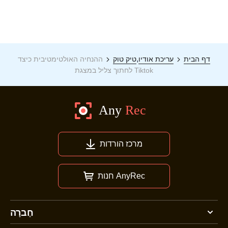
,
דף הבית
עריכת אודיו
טיק טוק
ההנחיה האולטימטיבית כיצד
לחתוך צליל במצגת Tiktok
מרכז הורדות
חנות AnyRec
חֶברָה