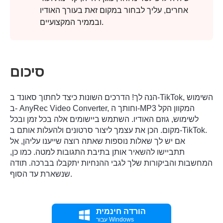
אחרים, עליך לבחור במקום זאת בעורך האודיו
ובממיר המקצועיים.
סיכום
הנה לך! הדרכים השונות כיצד לחתוך סאונד ב-TikTok, השימוש
ב- AnyRec Video Converter, וחותך ה-MP3 המקוון הקל
לשימוש, גוזם האודיו. השתמש ביישומים אלה בכל זמן ובכל
מקום. הכן את עצמך ליצור סרטונים ולהעלות אותם ב-TikTok.
שלב 3.
אם יש לך שאלות נוספות שאתה רוצה שייענו עליהן, אל
תתביישו להשאיר אותן בתיבת התגובות למטה. כמו כן,
המחשבות והביקורות שלך לגבי ההנחיות יתקבלו בברכה. תודה
שנשארת עד הסוף.
הורדה חינמית
עבור Windows