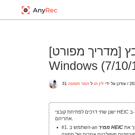
[מדריך מפורט] כיצד לפתוח קובץ HEIC ב-
Windows (7/10/
לין הו
ל
המר תמונה
ישנן שתי דרכים לפתיחת קובצי HEIC ב- Windows 10 שתוכל לעקוב
אחריהם.
‎. ל-‎.jpg
#1. השתמש ב-an