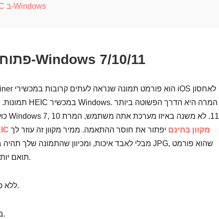
שאלות נפוצות לגבי פתיחת קובץ HEIC ב-Windows
המר לקובצי HEIC פתוחים ב-Windows 7/10/11
תמונות. כתוצאה מ
AnyRec ממיר HEIC מקוון בחינם
יפתור את חוסר ההתאמה. ממיר מקוון זה עוזר לך
תואם יותר לתמונה, אז תוכל לפתוח אותה בכל מכשיר.
◆ המר קבצי HEIC ללא כל איכות או אובדן נתונים.
◆ חסוך יותר זמן בהמרת קבצי HEIC באצוות.