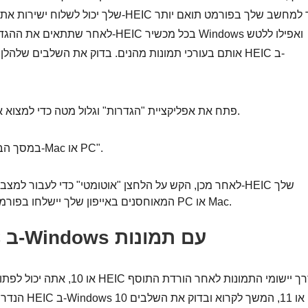
לאחר שתתאים את ההגדרות. לאחר מכן, 
אותם בעורכי תמונות מהנים. בדוק את השלבים שלהלן כדי לל
פתח את אפליקציית "הגדרות" וגלול מטה כדי למצוא את כפתור "תמונות". הקש עליו.
במסך הבא, מצא את הלחצן "העברה ל-Mac או PC".
לאחר מכן, הקש על הלחצן "אוטומטי" כדי לעבור למצב העברה
המאוחסנים באייפון שלך יישלחו בפורמט תואם בעת העברה למחשב PC או Mac.
כיצד לפתוח קובץ HEIC ב-Windows עם תמונות
הנדרש. אם א