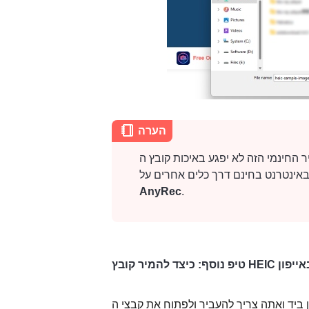
הערה
י הזה לא יפגע באיכות קובץ ה-HEIC שלך, אבל אם אתה חושב שהרזולוציה הנוכחית לא
באינטרנט בחינם
דרך כלים אחרים על
AnyRec
.
וסף: כיצד להמיר קובץ HEIC באייפון
ך להעביר ולפתוח את קבצי ה-HEIC ב-Windows שלך, הדברים יהיו