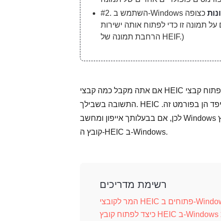
נות
כצופה HEIC שלך. לחץ
#2. השתמש ב-Windows
מונה זו כדי לפתוח אותה ישירות. (ייתכן שתצטרך להתקין את
הרחבת תמונה של HEIF.)
אם אתה מקבל כמה קבצי HEIC מאחרים ותוהה מדוע אינך יכול לפתוח קבצי HEIC במחשב Windows 10 שלך, הנה
התשובה בשבילך. HEIC הוא פורמט תמונה שפותח על ידי אפל והתמונות שצולמו על ידי אייפון ואייפד הן בפורמט זה.
לכן, אם בבעלותך אייפון ומחשב Windows בו-זמנית, וכשתנסה להעביר קובץ HEIC למחשב, לא תצליח לפתוח את
קובץ ה-HEIC ב-Windows.
רשימת מדריכים
ב-Windows 7/10/11