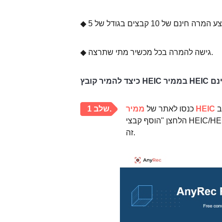
◆ גישה להמרה בכל מכשיר מתי שתרצה.
מקוון בחינם
 לחץ על
כנסו לאתר של
שלב 1.
הלחצן "הוסף קבצי HEIC/HEIF" כדי לייבא את תמונת ה-HEIC שלך. או פשוט גרור אותו לדף אינטרנט
זה.