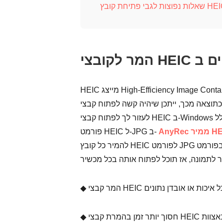
HEIC מייצג High-Efficiency Image Container הוא פורמט תמונה שנראה לעתים קרובות במכשירי iOS לאחסון
כך, ייתכן שיהיה קשה לפתוח קבצי HEIC במכשיר Windows. המרה היא הדרך הפשוטה ביותר
לעזור לך לפתוח קבצי HEIC ב-Windows כולל Windows 7, 10 ו-11. לא משנה באיזו מערכת אתה משתמש, המרת
פורמט HEIC ל-JPG ב-
להמיר כל קובץ HEIC לפורמט JPG מבלי לאבד איכות, ומכיוון שהתמונה שלך תהיה בפורמט JPG, שהוא פורמט