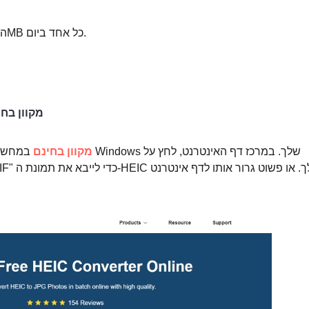
◆ הצע המרה חינם של 10 קבצים בגודל של 5MB כל אחד ביום.
כיצד להמיר קובץ HEIC בממיר HEIC 
ממיר HEIC מקוון בחינם
במחשב Windows שלך. במרכז דף האינטרנט,