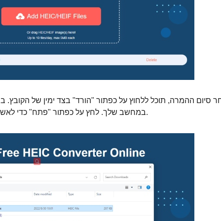
ר סיום ההמרה, תוכל ללחוץ על כפתור "הורד" בצד ימין של הקובץ. ב
לשמור את קובץ הפלט JPG במחשב שלך. לחץ על כפתור "פתח" כדי לאשר.