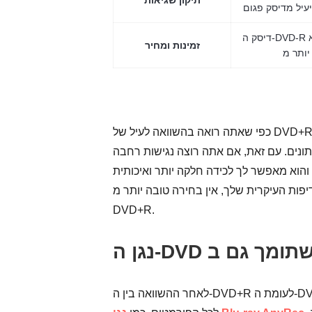
תיקון שגיאות
דיסק ה-DVD-R נמצא בשוק זמן רב יותר והוא
זמינות ומחיר
כפי שאתה רואה בהשוואה לעיל של DVD+R לעומת DVD-R, שני הפורמטים ניתנים להקלטה ומעולים להקלטת
ונים. עם זאת, אם אתה רוצה נגישות רחבה, DVD-R הוא הפורמט המתאים. מצד שני, DVD+R עושה את זה בראש
והוא מאפשר לך לכידה חלקה יותר ואיכותית
פות העיקרית שלך, אין בחירה טובה יותר מ-
DVD+R.
לאחר ההשוואה בין ה-DVD+R לעומת ה-DVD-R הוא היכרות עם הנגן הטוב ביותר. אין אחד טוב יותר מאלה התואמים