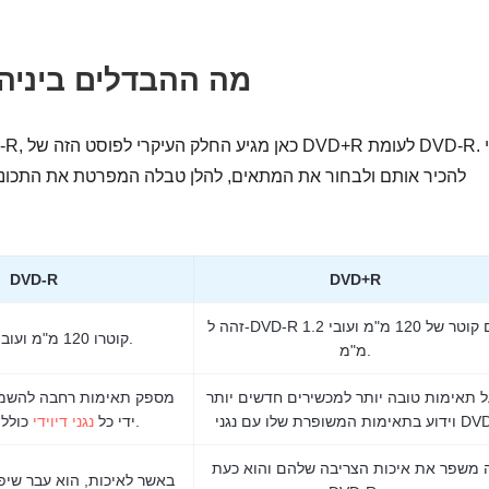
DVD+R VS. DVD-R: מה ההבדלים בינ
להכיר אותם ולבחור את המתאים, להלן טבלה המפרטת את התכונו
DVD-R
DVD+R
זהה ל-DVD-R עם קוטר של 120 מ"מ ועובי 1.2
קוטרו 120 מ"מ ועוביו 1.2 מ"מ.
מ"מ.
 תאימות טובה יותר למכשירים חדשים יותר
מספק תאימות רחבה להשמע
תאימות המשופרת שלו עם נגני DVD.
כולל כמה ישנים.
ידי כל
נגני דיוידי
 משפר את איכות הצריבה שלהם והוא כעת
באשר לאיכות, הוא עבר שיפו