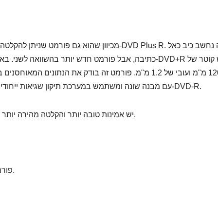
כתיבה, אבל פורמט חדש יותר בהשוואה לשני. באשר למראה ה
120 מ"מ ועובי של 1.2 מ"מ. פורמט זה בודק את הנתונים המ
עם מבנה שונה ומשתמש במערכת תיקון שגיאות ייחודית, כך שתכונות אלו הופכות אותו ליקר יותר מ-DVD-R.
ל-DVD+R יש אמינות טובה יותר והקלטה מהירה יותר במערכות מודרניות.
• פורמט כתיבה חד פעמי (ללא כתיבה מחדש).