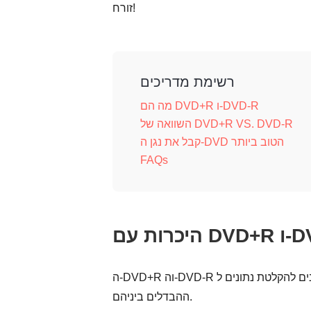
זורח!
רשימת מדריכים
מה הם DVD+R ו-DVD-R
השוואה של DVD+R VS. DVD-R
קבל את נגן ה-DVD הטוב ביותר
FAQs
 ו-DVD-R
ה-DVD+R וה-DVD-R הם שני תקנים שונים להקלטת נתונים ל-DVD. הכירו את ההקדמה המפורטת והבינו את
ההבדלים ביניהם.