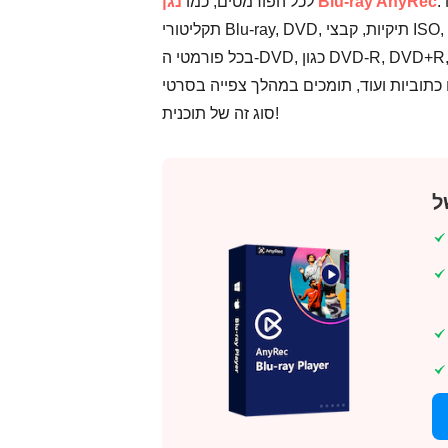
נגן Blu-ray AnyRec
לכל הפורמטים, כמו
תקליטורי Blu-ray, DVD, תיקיות, קבצי ISO, ואפילו סרטוני 4K UHD ו-1080P HD. נוסף על כך היא התמיכה המקיפה
בכל פורמטי ה-DVD, כגון DVD-R, DVD+R, DVD-RW, DVD+RW, DVD-RAM ועוד. יתרה מכך, התאמת כותרות,
ד, תומכים במהלך צפייה בסרטי DVD. תהנה מהצפייה בסרט שלך עכשיו עם
סוג זה של תוכנית!