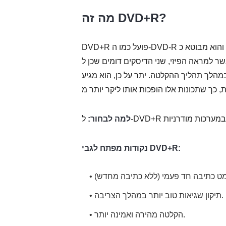
מה זה DVD+R?
DVD+R פועל כמו ה-DVD-R מכיוון שהוא גם פורמט שניתן להקלטה והוא מבוטא כ-DVD Plus R. זה נחשב כיב כאל
פיזי, שני הדיסקים דומים שכן ל-DVD+R יש קוטר של
אוחסנים במהלך תהליך ההקלטה. יתר על כן, הוא מגיע
למה לבחור:
נקודות מפתח לגבי DVD+R:
• תיקון שגיאות טוב יותר במהלך הצריבה.
• הקלטה מהירה ואמינה יותר.