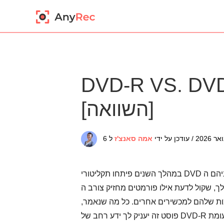
DVD-R VS: מה ההבדלים?
[השוואה]
20 / עודכן על ידי
אמה סאנצ'ז
במהלך השנים פיתחו תקליטורי DVD מספר פורמטים, וביניהם ה-DVD-R וה-DVD+R. לכל אחד יש תכונות ותאימות
 לדעת אילו פורמטים מחזיק צורב ה-DVD שלך. בעוד
מות שלהם למכשירים אחרים. כל מה שנאמר,
פוסט זה יעניק לך ידע רחב של DVD-R לעומת DVD+R, הכולל את המהירות, האיכות, הפונקציות וכו'. בחר איזה מהם