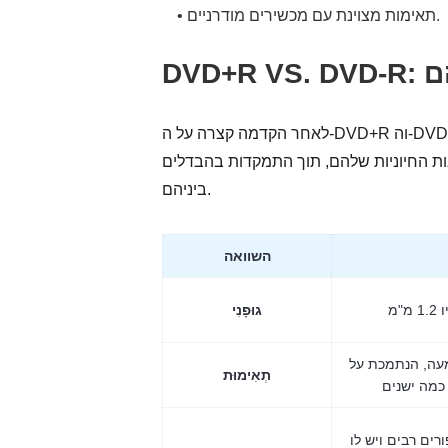
• תאימות מצוינת עם מכשירים מודרניים.
יהם
לאחר הקדמה קצרה על ה-DVD+R וה-DVD-R, כאן מגיע החלק העיקרי לפוסט הזה של DVD+R לעומת DVD-R. כדי
ת החיוניות שלהם, תוך התמקדות בהבדלים
ביניהם.
השוואה
גוּפָנִי
ה, הנתמכת על
תְאִימוּת
רים רבים ויש לו