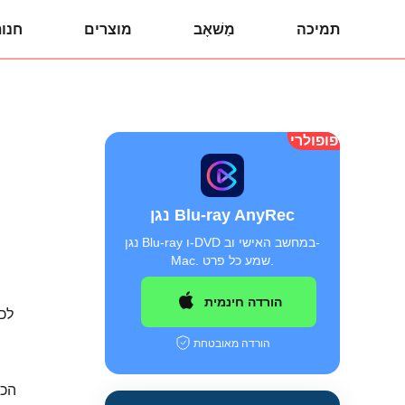
תמיכה
מַשׁאָב
מוצרים
חנו
פופולרי
נגן Blu-ray AnyRec
נגן Blu-ray ו-DVD במחשב האישי וב-
Mac. שמע כל פרט.
הורדה חינמית
הורדה מאובטחת