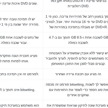
באותו תקן כמו DVD-R בביצועי צריבה ו
איכות עדינה יותר על פני צורבי DVD שונים.
.
רזולוציית DVD
תומך במגוון רחב של מהירויות צריבה, כגון פי 1
יש לו תמיכה טובה יותר ל
עד פי 16 גבוהות יותר. אבל, לצורבי DVD ישנים
מהירה יותר שנעה בין פי 1 ל פי 16 גבוה יותר.
יש מגבלה בתמיכה במהירות של DVD+R.
תומך גם ב-4.7 GB לשכבה אחת ו-8.5 GB
לשכבה כפולה.
ו-8.5 GB עבור שכבה כפולה.
ש קישור ללא אובדן שמשפיע על האבטחה
מציע תוכנית הגנה מתקדמ
 משתמשים יכולים להוסיף, לערוך ולהעביר
אותו לפחות פתוח לכל מחיקה.
קבצים מבלי לסכן את התוכן המאוחסן.
זה מגיע עם תכונת גרירה ושחרור.
לפורמט זה אין תמיכה בתכונת גרירה ושחרור.
פורמט זה מכסה bitsetting, ומאפשר לך לשנות
את סוג הספר כדי לשפר את התאימות עם
דיסק ה-DVD-R אינו תומך ב-bitsetting.
שחקנים אחרים.
 מערכת שונה לתיקון שגיאות שמשפרת את
הוא משתמש במערכת תיקון 