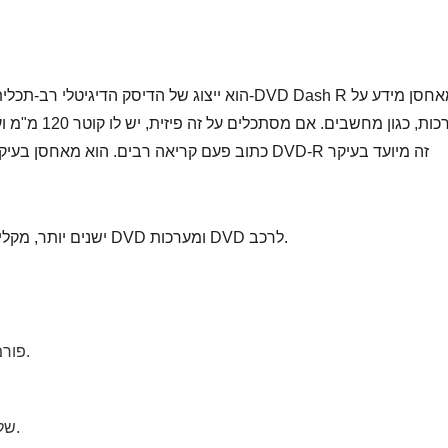
כתוב פעם קריאה רבים. הוא מאחסן בעיקר סרטונים, תמ
DVD-R מתאים לנגני DVD ישנים יותר, מקליטי DVD ומערכות DVD לרכב.
• פורמט כתיבה חד פעמי (ללא כתיבה מחדש).
• נפוץ עבור תקליטורי DVD של וידאו וגיבויים.