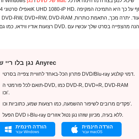
שיכול לנגן בצורה מדהימה את כל
נגן DVD של Mac
. זה Windows ו
רצועות אודיו ווידאו, כמו גם כתוביות ועו
נגן בלו ריי של Anyrec
פתרון הכל-באחד לחוויית צפייה בסרטי DVD/Blu-ray דמוי קולנוע.
תואם לכל פורמטי ה-DVD, כמו DVD-R, DVD+R, DVD-RAM
וכו'.
פקדים מרובים לשיפור ההשמעה, כמו רצועות שמע, כתוביות וכו'.
הפעל DVD ו-Blu-ray ללא בעיה, מכיוון שזהו נגן נטול אזורים.
הורדה חינמית
הורדה חינמית
עבור macOS
עבור Windows