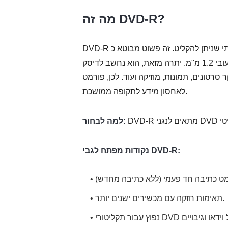
מה זה DVD-R?
DVD-R הוא ייצוג של הדיסק הדיגיטלי רב-תכליתי שניתן להקליט. זה פשוט מבוטא כ-DVD Dash R המאחסן מידע על
מערכות, כגון מחשבים. אם מסתכלים על זה פיזית, יש לו קוטר 120 מ"מ ועובי 1.2 מ"מ. יתרה מזאת, הוא נחשב לדיסק
ונות, מוזיקה ועוד. לכן, פורמט DVD-R זה מיועד בעיקר
לאחסון מידע לתקופה ממושכת.
למה לבחור:
נקודות מפתח לגבי DVD-R:
• תאימות חזקה עם מכשירים ישנים יותר.