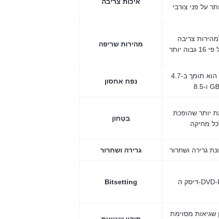
איכות צריבה
מהירות צריבה
מהירות שריפה
הוא תומך ב-4.7 GB של נתונים לשכבה אחת
נפח אחסון
ת יותר שהופכת
בִּטָחוֹן
גרירה ושחרור
Bitsetting
שגיאות מסוימת