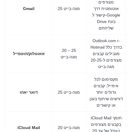
מצורפים
אוטומטית דרך
25 מגה-בייט
Gmail
קישור ל-Google
Drive בעת
שליחתם
Outlook.com ו-
Hotmail בדרך כלל
20 – 25
מגבילים קבצים
אאוטלוק/הוטמייל
מגה-בייט
מצורפים ל-20-25
מגה-בייט
מקסימום לכל
אימייל; קבצים
גדולים יותר
25 מגה-בייט
דואר יאהו
דורשים שיתוף בענן
או קישורים
iCloud Mail תומך
בקבצים מצורפים
20 מגה-בייט
iCloud Mail
בגודל של עד 20