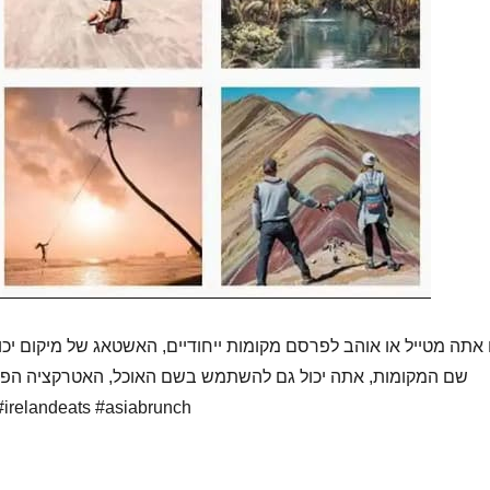
אתה מטייל או אוהב לפרסם מקומות ייחודיים, האשטאג של מיקום יכול
שם המקומות, אתה יכול גם להשתמש בשם האוכל, האטרקציה הפו
משתמש כדי לטייל. דוגמאות הן #ts #asiabrunch