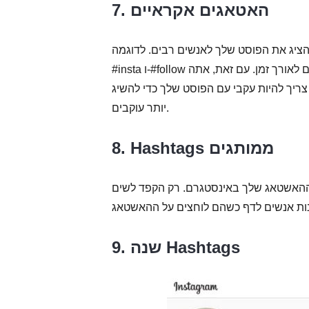
7. האטאגים אקראיים
את הפוסט שלך לאנשים רבים. לדוגמה, #like,
#insta ו-#follow בשימוש נפוץ באינסטגרם, מה שמראה שהם עוזרים לצבור לייקים ועוקבים לאורך זמן. עם זאת, אתה
יך להיות עקבי עם הפוסט שלך כדי להשיג
יותר עוקבים.
8. Hashtags ממותגים
ההאשטאג שלך באינסטגרם. רק הקפד לשים
9. שנה Hashtags