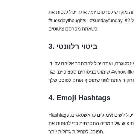
רסום יומי. אתה יכול לנסות את #mondayblues,
#tuesdaythoughts ו-#sundayfunday. בנוסף, אתה יכול לכלול #2amthoughts ותגי hashtags קשורים אחרים
כשאתה מפרסם ציטוטים.
3. ביטוי רלוונטי
סטגרם, ואתה יכול להתחבר אליהם על ידי
שימוש בניסוחים ספציפיים, כגון #whowillknow, #winnerwinnerchickendinner ו-#paintinginacrylic. יש מיליוני
4. Emoji Hashtags
Hashtags הם בדרך כלל מילים, אבל מכיוון שהאלגוריתמים מתעדכנים, כעת אתה יכול לשים אימוג'ים כהאשטאגים.
החיפוש של המדיה החברתית כדי להפנות את
הפוסט לקהילות גדולות יותר.