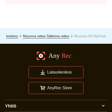
,
kotisivu
Muunna video
Tallenna video
Muunna Arf Mp4:ksi
Latauskeskus
AnyRec Store
Yhtiö