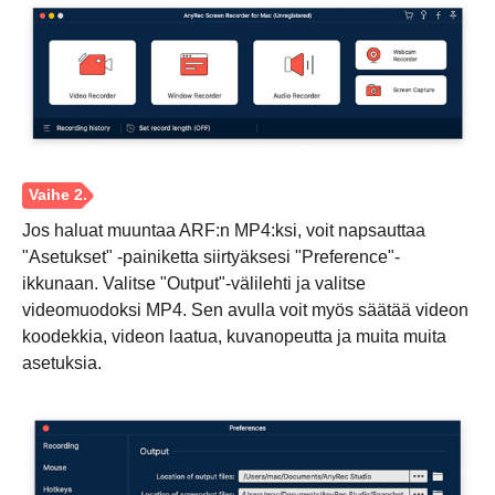
Jos haluat muuntaa ARF:n MP4:ksi, voit napsauttaa
Vaihe 1.
"Asetukset" -painiketta siirtyäksesi "Preference"-
ikkunaan. Valitse "Output"-välilehti ja valitse
videomuodoksi MP4. Sen avulla voit myös säätää videon
koodekkia, videon laatua, kuvanopeutta ja muita muita
asetuksia.