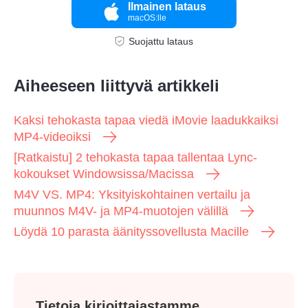
Ilmainen lataus
macOS:lle
Suojattu lataus
Aiheeseen liittyvä artikkeli
Kaksi tehokasta tapaa viedä iMovie laadukkaiksi
MP4-videoiksi
[Ratkaistu] 2 tehokasta tapaa tallentaa Lync-
kokoukset Windowsissa/Macissa
M4V VS. MP4: Yksityiskohtainen vertailu ja
muunnos M4V- ja MP4-muotojen välillä
Löydä 10 parasta äänityssovellusta Macille
Tietoja kirjoittajastamme