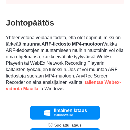
Johtopäätös
Yhteenvetona voidaan todeta, että olet oppinut, miksi on
tärkeää
muunna ARF-tiedosto MP4-muotoon
Vaikka
ARF-tiedostojen muuntamiseen muihin muotoihin voi olla
oma ohjelmansa, kaikki eivät ole tyytyväisiä WebEx
Playerin tai WebEx Network Recording Playerin
kaltaisten työkalujen tuloksiin. Jos et voi muuntaa ARF-
tiedostoja suoraan MP4-muotoon, AnyRec Screen
Recorder on aina ensisijainen valinta.
tallentaa Webex-
videota Macilla
ja Windows.
Ilmainen lataus
Windowsille
Suojattu lataus