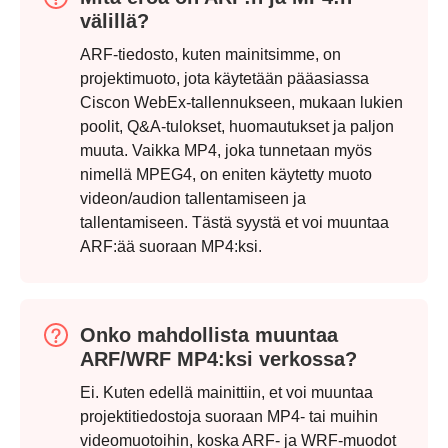
välillä?
ARF-tiedosto, kuten mainitsimme, on
projektimuoto, jota käytetään pääasiassa
Ciscon WebEx-tallennukseen, mukaan lukien
poolit, Q&A-tulokset, huomautukset ja paljon
muuta. Vaikka MP4, joka tunnetaan myös
nimellä MPEG4, on eniten käytetty muoto
videon/audion tallentamiseen ja
tallentamiseen. Tästä syystä et voi muuntaa
Vaihe 3.
ARF:ää suoraan MP4:ksi.
Onko mahdollista muuntaa
ARF/WRF MP4:ksi verkossa?
Ei. Kuten edellä mainittiin, et voi muuntaa
projektitiedostoja suoraan MP4- tai muihin
videomuotoihin, koska ARF- ja WRF-muodot