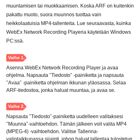
muuntamisen tai muokkaamisen. Koska ARF on kuitenkin
pakattu muoto, suora muunnos tuottaa vain
heikkolaatuisia MP4-tallenteita. Lue seuraavasta, kuinka
WebEx Network Recording Playeria käytetään Windows
PC:ssä.
Asenna WebEx Network Recording Player ja avaa
ohjelma. Napsauta "Tiedosto" -painiketta ja napsauta
"Avaa" -painiketta ohjelman ikkunan yläosassa. Selaa
ARF-tiedostoa, jonka haluat muuntaa, ja avaa se.
Napsauta "Tiedosto"-painiketta uudelleen valitaksesi
"Muunna"-vaihtoehdon. Tämän jälkeen voit valita MP4
(MPEG-4) -vaihtoehdon. Valitse Tallenna-
valintaikkunassa sijainti, johon haluat tallentaa tulostetun