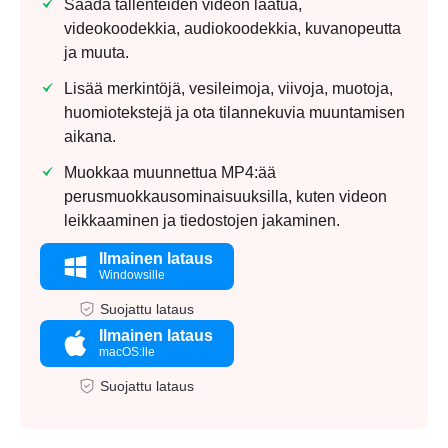
Säädä tallenteiden videon laatua,
videokoodekkia, audiokoodekkia, kuvanopeutta
ja muuta.
Lisää merkintöjä, vesileimoja, viivoja, muotoja,
huomiotekstejä ja ota tilannekuvia muuntamisen
aikana.
Muokkaa muunnettua MP4:ää
perusmuokkausominaisuuksilla, kuten videon
leikkaaminen ja tiedostojen jakaminen.
Ilmainen lataus
Windowsille
Suojattu lataus
Ilmainen lataus
macOS:lle
Suojattu lataus